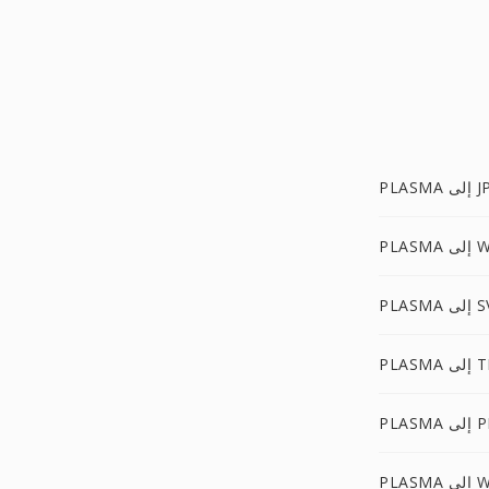
إلى JPG
WBMP
إلى SVG
ى TIFF
ى PBM
 WEBP