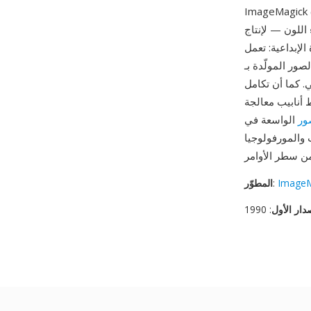
ImageMa (مثلاً convert -size 640x480 plasma: output.png) ويمكن حفظ المخرجات بأي صيغة
اللون — لإنتاج
لإبداعية: تعمل
ر المولّدة بـ PLASMA كنقاط انطلاق ممتازة لتوليف الأنسجة وإنشاء الخلفيات وخرائط الإزاحة
ي. كما أن تكامل
فر فائدة عملية أخرى — يمكن تمرير صور البلازما
ور
الواسعة في ImageMagick (معالجة الألوان والتشويه
دخال/إخراج ملفات وسيط، مما يتيح سير عمل أنسجة إجرائية فعالة
ImageM
:
المطوّر
دار الأول
: 1990