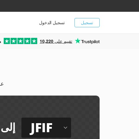
تسجيل
تسجيل الدخول
تقييم على
10,220
م
يمكن
JFIF
إلى