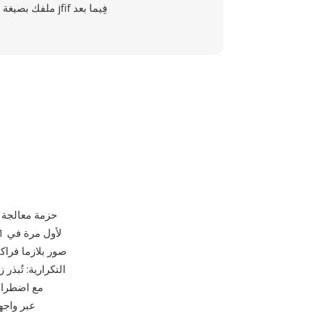
ملفك بصيغة jfif فِيما بعد
التكرارية: تُبذر
مع اضطراب 