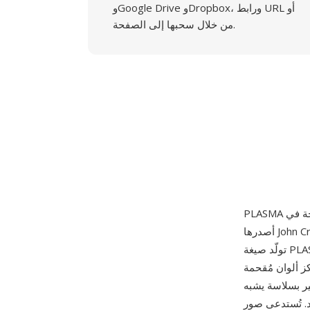
وGoogle Drive وDropbox، ورابط URL أو
من خلال سحبها إلى الصفحة.
أصدرها John Cristy في DuPont لأول مرة في 1 أغسطس 1990. بدلاً من تخزين بيانات بكسل في ملف،
تولّد صيغة PLASMA صور بلازما فراكتلية خوارزمياً أثناء التشغيل باستخدام خوارزمية إزاحة نقطة المنتصف
كز ألوان مُقحمة
ير بسلاسة يشبه
ر واجهة سطر الأوامر في