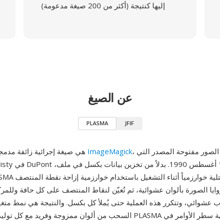
إليها كنتيجة (أكثر من 200 صيغة مدعومة)
عن الصيغ
PLASMA
JFIF
، حزمة معالجة الصور مفتوحة المصدر التي
ImageMagick
PLASMA هي صيغة إجرائية زائفة مدمجة في
 زوايا الصورة بألوان عشوائية، ثم تُعيّن لنقاط المنتصف على كل حافة وللمر
عشوائي، وتتكرر هذه العملية حتى يُملأ كل بكسل. والنتيجة هي نمط متغ
السحب من ألوان ممزوجة وفريد مع كل توليد. تُستدعى صور PLASMA عب