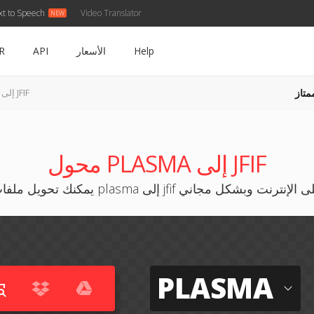
xt to Speech
Video Translator
Help
الأسعار
API
R
متاز
PLASMA إلى JFIF
محول PLASMA إلى JFIF
ك تحويل ملفات plasma إلى jfif على الإنترنت وبشكل مجاني
PLASMA