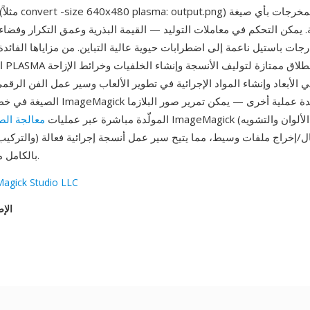
gick
 يمكن التحكم في معاملات التوليد — القيمة البذرية وعمق التكرار وفضاء 
ت باستيل ناعمة إلى اضطرابات حيوية عالية التباين. من مزاياها الفائدة ا
الصو
ي الأبعاد وإنشاء المواد الإجرائية في تطوير الألعاب وسير عمل الفن الرقم
الصيغة في خط أنابيب معالجة ImageMagick يو
المولّدة مباشرة عبر عمليات
معالجة الص
والتركيب والمورفولوجيا) دون أي إ
بالكامل من سطر الأوامر.
agick Studio LLC
الإص