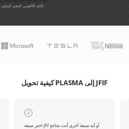
أسقِط الملفات هنا. 1 GB الحد الأقصى لحجم المل
كيفية تحويل PLASMA إلى JFIF
2
اختر صيغة jfif أو أية صيغة أخرى أنت بحاجةٍ