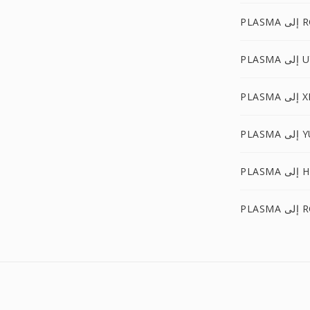
 RGBO
 UYVY
لى XPM
إلى YUV
ى HEIC
لى RGF