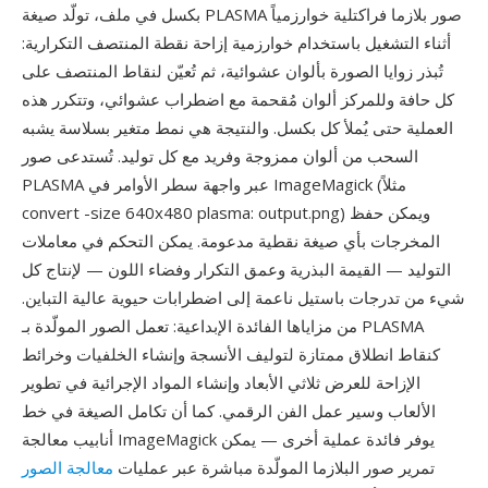
بكسل في ملف، تولّد صيغة PLASMA صور بلازما فراكتلية خوارزمياً
أثناء التشغيل باستخدام خوارزمية إزاحة نقطة المنتصف التكرارية:
تُبذر زوايا الصورة بألوان عشوائية، ثم تُعيّن لنقاط المنتصف على
كل حافة وللمركز ألوان مُقحمة مع اضطراب عشوائي، وتتكرر هذه
العملية حتى يُملأ كل بكسل. والنتيجة هي نمط متغير بسلاسة يشبه
السحب من ألوان ممزوجة وفريد مع كل توليد. تُستدعى صور
PLASMA عبر واجهة سطر الأوامر في ImageMagick (مثلاً
convert -size 640x480 plasma: output.png) ويمكن حفظ
المخرجات بأي صيغة نقطية مدعومة. يمكن التحكم في معاملات
التوليد — القيمة البذرية وعمق التكرار وفضاء اللون — لإنتاج كل
شيء من تدرجات باستيل ناعمة إلى اضطرابات حيوية عالية التباين.
من مزاياها الفائدة الإبداعية: تعمل الصور المولّدة بـ PLASMA
كنقاط انطلاق ممتازة لتوليف الأنسجة وإنشاء الخلفيات وخرائط
الإزاحة للعرض ثلاثي الأبعاد وإنشاء المواد الإجرائية في تطوير
الألعاب وسير عمل الفن الرقمي. كما أن تكامل الصيغة في خط
أنابيب معالجة ImageMagick يوفر فائدة عملية أخرى — يمكن
تمرير صور البلازما المولّدة مباشرة عبر عمليات
معالجة الصور