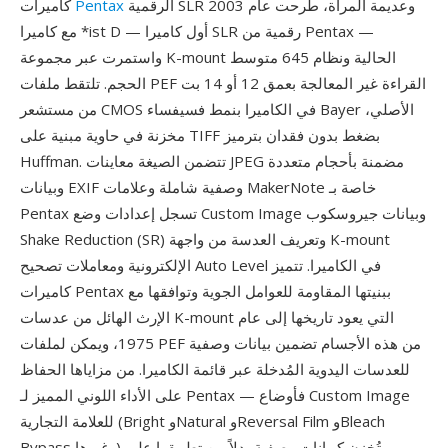
الرقمية SLR وعديمة المرآة، طُرحت عام 2003
Pentax
كاميرات
مع كاميرا *ist D — أول كاميرا SLR رقمية من Pentax —
واستمرت عبر مجموعة K-mount الحالية ونظام 645 متوسط
الحجم. تلتقط ملفات PEF القراءة غير المعالجة بعمق 12 أو 14 بت
من مستشعر CMOS في الكاميرا بنمط فسيفساء Bayer الأصلي،
مخزنة في حاوية مبنية على TIFF بضغط بدون فقدان بترميز
Huffman. تتضمن الصيغة معاينات JPEG مضمنة بأحجام متعددة
وبيانات EXIF وصفية شاملة وعلامات MakerNote خاصة بـ
Pentax تسجل إعدادات وضع Custom Image وبيانات جيروسكوب
Shake Reduction (SR) وتعريف العدسة من واجهة K-mount
الإلكترونية ومعاملات تصحيح Auto Level في الكاميرا. تتميز
كاميرات Pentax ببنيتها المقاومة للعوامل الجوية وتوافقها مع
الإرث الهائل من عدسات K-mount التي يعود تاريخها إلى عام
1975، ويمكن لملفات PEF من هذه الأجسام تضمين بيانات وصفية
للعدسات اليدوية المُدخلة عبر قائمة الكاميرا. من مزاياها الحفاظ
على الأداء اللوني المميز لـ Pentax — فأوضاع Custom Image
للعلامة التجارية (Bright وNatural وReversal Film وBleach
Bypass وغيرها) تُخزن كبيانات وصفية بدلاً من تطبيقها على