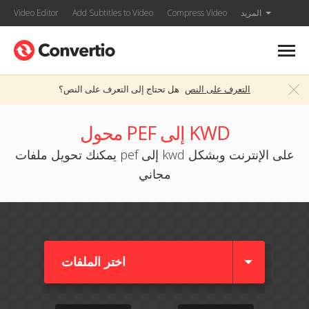
المزيد
Compress Video
Add Subtitles to Video
Video Editor
التعرف على النص
هل تحتاج إلى التعرف على النص؟
محول PEF إلى KWD
يمكنك تحويل ملفات pef إلى kwd على الإنترنت وبشكل
مجاني
اختر الملفات