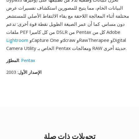
البيانات الخام، مما يتيح للمصورين استكشاف تفسيرات عرض
مختلفة أثناء المعالجة اللاحقة مع بقاء الالتقاط الأصلي للمستشعر
دون مساس. كما أن عمر الصيغة الطويل نقطة قوة أخرى: تدعم
ملفات PEF من كل كاميرا DSLR من Pentax كل من Adobe
وCapture One وdcraw وRawTherapee وDigital
Lightroom
Camera Utility الخاص بـ Pentax ومعالجات RAW حديثة أخرى.
Pentax
:
المطوّر
الإصدار الأول
: 2003
تحويلات ذات صلة