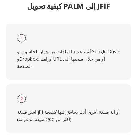
كيفية تحويل PALM إلى JFIF
1
قُم بتحديد الملفات من جهاز الحاسوب وGoogle Drive
وDropbox، ورابط URL أو من خلال سحبها إلى
الصفحة.
2
اختر صيغة jfif أو أية صيغة أخرى أنت بحاجةٍ إليها كنتيجة
(أكثر من 200 صيغة مدعومة)