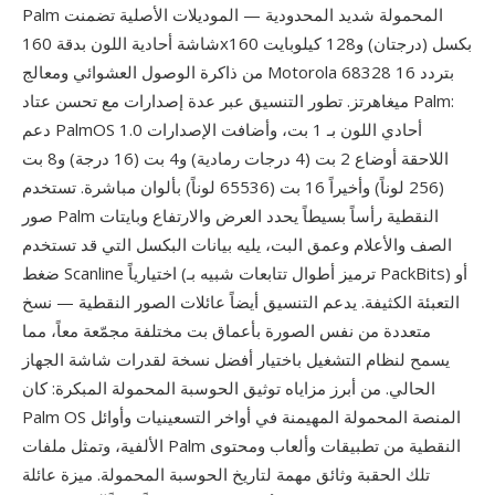
Palm المحمولة شديد المحدودية — الموديلات الأصلية تضمنت
شاشة أحادية اللون بدقة 160x160 بكسل (درجتان) و128 كيلوبايت
من ذاكرة الوصول العشوائي ومعالج Motorola 68328 بتردد 16
ميغاهرتز. تطور التنسيق عبر عدة إصدارات مع تحسن عتاد Palm:
دعم PalmOS 1.0 أحادي اللون بـ 1 بت، وأضافت الإصدارات
اللاحقة أوضاع 2 بت (4 درجات رمادية) و4 بت (16 درجة) و8 بت
(256 لوناً) وأخيراً 16 بت (65536 لوناً) بألوان مباشرة. تستخدم
صور Palm النقطية رأساً بسيطاً يحدد العرض والارتفاع وبايتات
الصف والأعلام وعمق البت، يليه بيانات البكسل التي قد تستخدم
ضغط Scanline اختيارياً (ترميز أطوال تتابعات شبيه بـ PackBits) أو
التعبئة الكثيفة. يدعم التنسيق أيضاً عائلات الصور النقطية — نسخ
متعددة من نفس الصورة بأعماق بت مختلفة مجمّعة معاً، مما
يسمح لنظام التشغيل باختيار أفضل نسخة لقدرات شاشة الجهاز
الحالي. من أبرز مزاياه توثيق الحوسبة المحمولة المبكرة: كان
Palm OS المنصة المحمولة المهيمنة في أواخر التسعينيات وأوائل
الألفية، وتمثل ملفات Palm النقطية من تطبيقات وألعاب ومحتوى
تلك الحقبة وثائق مهمة لتاريخ الحوسبة المحمولة. ميزة عائلة