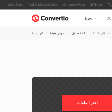
Video Editor
Add Subtitles to Video
Compress Video
GIF Editor
Te
OC
تحويل
ODT إلى SIX
محول ODT
تحويل وثيقة
الرئيسية
اختر الملفات