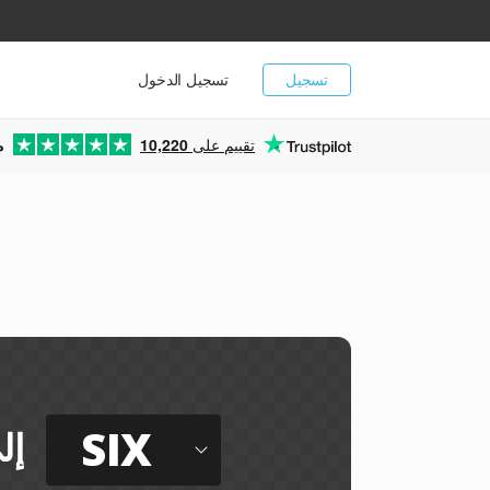
تسجيل
تسجيل الدخول
تقييم على
10,220
م
SIX
إل