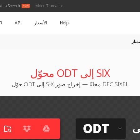
xt to Speech
Video Translator
Help
الأسعار
API
R
متاز
محوّل ODT إلى SIX
حوّل ODT إلى SIX مجانًا — إخراج صور DEC SIXEL
ODT
ى