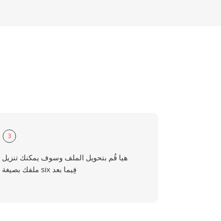
3
هيا قُم بتحويل الملف وسوف يمكنك تنزيل
ملفك بصيغة six فِيما بعد