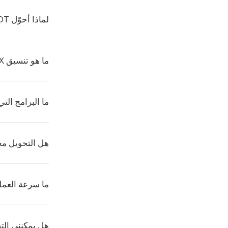
لماذا أحوّل ODT إلى SIX؟
ما هو تنسيق SIX؟
ما البرامج التي تف
هل التحويل م
ما سرعة العمل
هل يمكنني الت