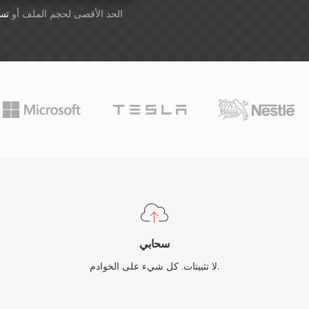
أسقِط الملفات هنا. 1 GB الحد الأقصى لحجم الملف أو
تس
سحابي
لا تثبيتات. كل شيء على الخوادم.