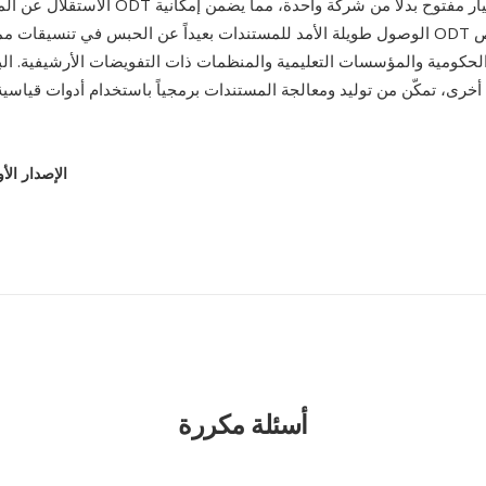
الاستقلال عن المورّدين — يُحكم ODT بواسطة معيار
الوصول طويلة الأمد للمستندات بعيداً عن الحبس في تنسيقات مملوكة. هذا يجعل T
لحكومية والمؤسسات التعليمية والمنظمات ذات التفويضات الأرشيفية. البنية 
الإصدار الأ
أسئلة مكررة