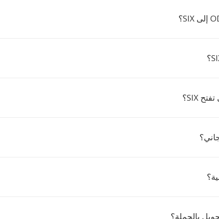
تح SIX؟
جاني؟
ية؟
حويل بالجملة؟