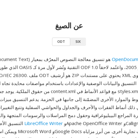
عن الصيغ
ODT
SIX
OpenDocum
ODT (OpenDocument Text) هو تنسيق معالجة النصوص المعرّف بمعيار
التنسيق والبيانات الوصفية والإعدادات باستخدام مواصفات محايدة تجاه ال
من حقوق الملكية. يوجد جسم المستند في content.xml مع قواعد ا
ط والموارد الأخرى المضمّنة إلى جانبها في الحزمة. يدعم التنسيق ميز
 ذلك أنماط الفقرات والأحرف والجداول والحواشي السفلية وتتبع التغييرا
رة المراجع البيبليوغرافية وحقول دمج المراسلات والرسومات المتجهة والن
وApache OpenOffice Writer وCalligra Words،
LibreOffice Writer
يُعد ODT التنسيق الأصلي لـ
ويمكن استيراده بواسطة soft Word