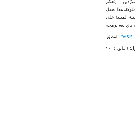
 مفتوح بدلاً من شركة واحدة، مما يضمن إمكانية
OD مهماً بشكل خاص
المبنية على XML
OASIS
:
المطوّر
ول
: ١ مايو، ٢٠٠٥