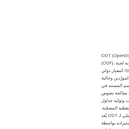
(ODF)، الذي طورته لجنة OASIS التقنية ونُشر لأول مرة كـ ODF 1.0 في 1 مايو 2005، واعتُمد لاحقاً
كمعيار دولي ISO/IEC 26300. ملف ODT هو أرشيف ZIP يحتوي على مستندات XML تصف محتوى
مورّدين وخالية
لأنماط في styles.xml، بينما تُخزّن
ات معالجة نصوص
ت وتوليد جداول
قطية المضمّنة.
Micro وGoogle Docs وأدوات تجارية أخرى. من أبرز مزاياه