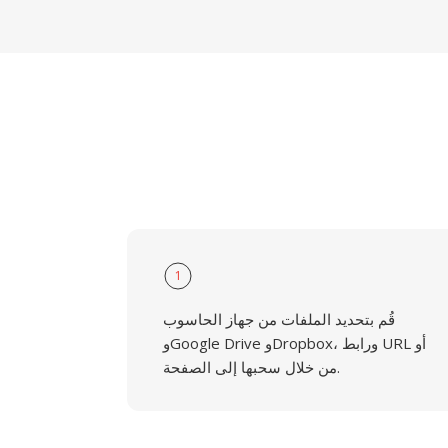
1
قُم بتحديد الملفات من جهاز الحاسوب
وGoogle Drive وDropbox، ورابط URL أو
من خلال سحبها إلى الصفحة.