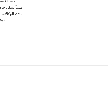
للوكالات ا
قوة أخرى، تمكّن من توليد ومعالجة المستندات برمجياً باستخدام أدوات قياسية بأي لغة برمجة.