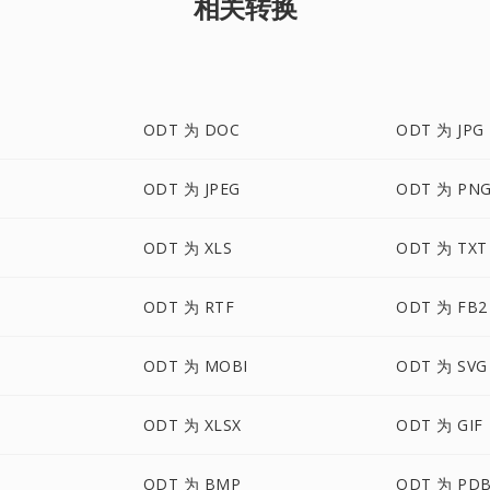
相关转换
ODT 为 DOC
ODT 为 JPG
ODT 为 JPEG
ODT 为 PN
ODT 为 XLS
ODT 为 TXT
ODT 为 RTF
ODT 为 FB2
ODT 为 MOBI
ODT 为 SVG
ODT 为 XLSX
ODT 为 GIF
ODT 为 BMP
ODT 为 PD