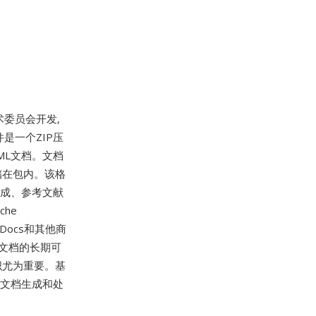
技术委员会开发,
文件是一个ZIP压
ML文档。文档
源存储在包内。该格
生成、参考文献
che
le Docs和其他商
保文档的长期可
织尤为重要。基
化文档生成和处