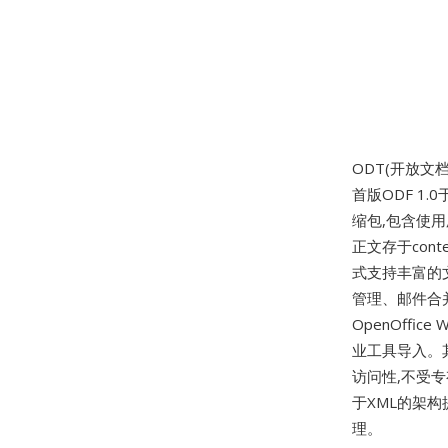
ODT(开放文
首版ODF 1.
缩包,包含使
正文存于cont
式支持丰富的
管理、邮件合
OpenOffice
业工具导入。
访问性,不受
于XML的架
理。