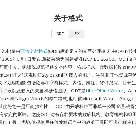
关于格式
ODT
SIX
档文本)是由
开放文档格式
(ODF)标准定义的文字处理格式,由OASIS
0于2005年5月1日发布,后被采纳为国际标准ISO/IEC 26300。ODT
用厂商中立、免版税规范描述文本内容、格式样式、元数据和设置的X
ent.xml中,样式规则在styles.xml中,嵌入的图片、字体和其他资
文字处理功能,包括段落和字符样式、表格、脚注、修订跟踪、目录
并字段以及嵌入的矢量和栅格图形。ODT是
LibreOffice Writer
、Apa
 Writer和Calligra Words的原生格式,也可被Microsoft Word、Goog
其优势之一是厂商独立性 — ODT由开放标准而非单一公司管理,确
专有锁定的影响。这使ODT对有存档要求的政府机构、教育机构和组
构提供了另一优势,使得使用任何编程语言中的标准工具即可进行程序