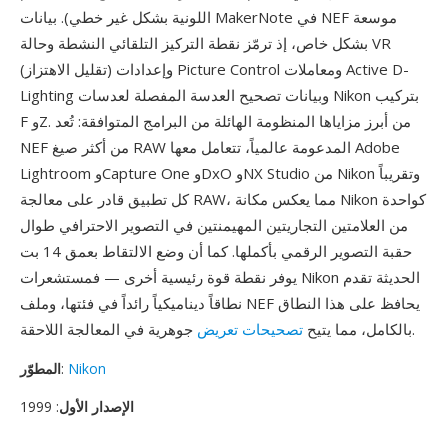
اللونية بشكل غير خطي). بيانات MakerNote في NEF موسعة
بشكل خاص، إذ ترمّز نقطة التركيز التلقائي النشطة وحالة VR
(تقليل الاهتزاز) وإعدادات Picture Control ومعاملات Active D-
Lighting وبيانات تصحيح العدسة المفصلة لعدسات Nikon بتركيب
F وZ. من أبرز مزاياها المنظومة الهائلة من البرامج المتوافقة: تُعد
NEF من أكثر صيغ RAW المدعومة عالمياً، تتعامل معها Adobe
Lightroom وCapture One وDxO وNX Studio من Nikon وتقريباً
كل تطبيق قادر على معالجة RAW، مما يعكس مكانة Nikon كواحدة
من العلامتين التجاريتين المهيمنتين في التصوير الاحترافي طوال
حقبة التصوير الرقمي بأكملها. كما أن وضع الالتقاط بعمق 14 بت
يوفر نقطة قوة رئيسية أخرى — فمستشعرات Nikon الحديثة تقدم
نطاقاً ديناميكياً رائداً في فئتها، وملف NEF يحافظ على هذا النطاق
جوهرية في المعالجة اللاحقة.
بالكامل، مما يتيح
تصحيحات تعريض
Nikon
:
المطوّر
الإصدار الأول
: 1999