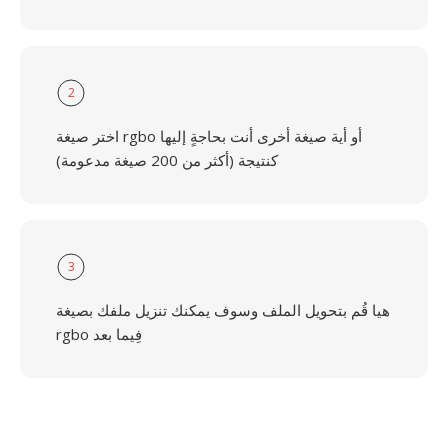
2
اختر صيغة rgbo أو أية صيغة أخرى أنت بحاجةٍ إليها
كنتيجة (أكثر من 200 صيغة مدعومة)
3
هيا قُم بتحويل الملف وسوف يمكنك تنزيل ملفك بصيغة
rgbo فِيما بعد