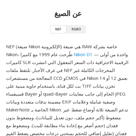
عن الصيغ
NEF
RGBO
NEF (صيغة Nikon الإلكترونية) هي صيغة RAW خاصة بشركة
— واحدة من أولى
Nikon D1
Nikon، طُرحت عام 1999 مع كاميرا
كاميرات SLR الرقمية الاحترافية ذات السعر المعقول التي انتشرت
في غرف الأخبار. تلتقط ملفات NEF المخرجات الكاملة غير
المعالجة من مستشعرات CCD وCMOS في Nikon بعمق 12 أو 14
بت لكل قناة، باستخدام حاوية مبنية على TIFF تخزن بيانات
فسيفساء Bayer أو quad-Bayer الخام إلى جانب معاينات JPEG
مضمنة بدقات متعددة وبيانات EXIF وصفية شاملة وعلامات
MakerNote الخاصة بـ Nikon. تدعم الصيغة ثلاثة أوضاع ضغط: غير
مضغوط (أكبر حجم ملف، دون تعديل للبيانات)، ومضغوط بدون
فقدان (حجم أصغر مع إعادة بناء مطابقة للبت)، ومضغوط مع
فقدان (تقليل إضافي للحجم بمنحنى درجات مخصص يضغط القيم