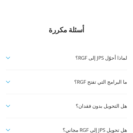
أسئلة مكررة
لماذا أحوّل JPS إلى RGF؟
ما البرامج التي تفتح RGF؟
هل التحويل بدون فقدان؟
هل تحويل JPS إلى RGF مجاني؟