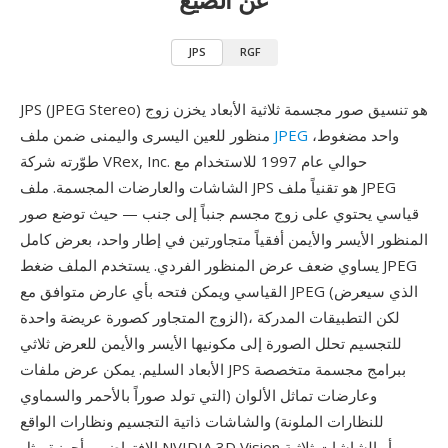
JPS
RGF
JPS (JPEG Stereo) هو تنسيق صور مجسمة ثلاثية الأبعاد يخزن زوج
واحد مضغوط،
JPEG
منظور للعين اليسرى واليمنى ضمن ملف
طوّرته شركة VRex, Inc. حوالي عام 1997 للاستخدام مع
الشاشات والعارضات المجسمة. ملف JPS هو تقنياً ملف JPEG
قياسي يحتوي على زوج مجسم جنباً إلى جنب — حيث توضع صور
المنظور الأيسر والأيمن أفقياً متجاورتين في إطار واحد، بعرض كامل
يساوي ضعف عرض المنظور الفردي. يستخدم الملف ضغط JPEG
القياسي ويمكن فتحه بأي عارض متوافق مع JPEG (الذي سيعرض
الزوج المتجاور كصورة عريضة واحدة)، لكن التطبيقات المدركة
للتجسيم تحلل الصورة إلى مكونيها الأيسر والأيمن للعرض ثلاثي
الأبعاد السليم. يمكن عرض ملفات JPS ببرامج مجسمة متخصصة
وعارضات تماثل الألوان (التي تولد صوراً بالأحمر والسماوي
للنظارات الملونة) والشاشات ذاتية التجسيم ونظارات الواقع
الافتراضي وأجهزة مثل NVIDIA 3D Vision أو الشاشات ثلاثية