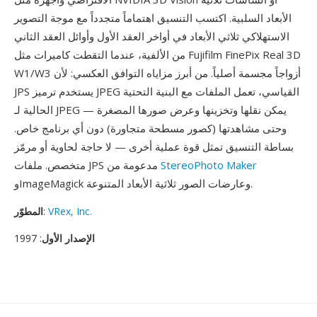
الأبعاد السلبية. اكتسب التنسيق اهتماماً متجدداً مع موجة التصوير
الاستهلاكي ثلاثي الأبعاد في أواخر العقد الأول وأوائل العقد الثاني
من الألفية، عندما التقطت كاميرات مثل Fujifilm FinePix Real 3D
W1/W3 أزواجاً مجسمة أصلياً. من أبرز مزاياه التوافق العكسي: لأن
JPS يستخدم ترميز JPEG القياسي، تعمل الملفات مع البنية التحتية
الحالية لـ JPEG — يمكن نقلها وتخزينها وعرض صورها المصغرة
وحتى مشاهدتها (كصور مسطحة متجاورة) دون أي برنامج خاص.
بساطة التنسيق تمثل قوة عملية أخرى — لا حاجة لحاوية أو مرمّز
StereoPhoto Maker
متخصص. ملفات JPS مدعومة من
وImageMagick وعارضات الصور ثلاثية الأبعاد المتنوعة.
VRex, Inc.
:
المطوّر
الإصدار الأول
: 1997