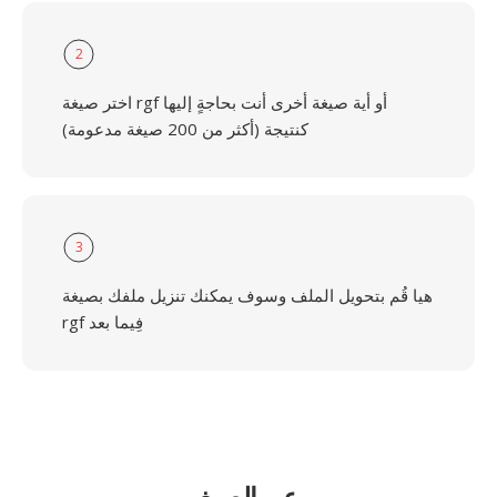
2
اختر صيغة rgf أو أية صيغة أخرى أنت بحاجةٍ إليها
كنتيجة (أكثر من 200 صيغة مدعومة)
3
هيا قُم بتحويل الملف وسوف يمكنك تنزيل ملفك بصيغة
rgf فِيما بعد
عن الصيغ