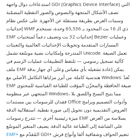
استدعاءات دوال واجهة GDI (Graphics Device Interface) التي
تصف الأشكال المتجهة والنصوص والصور النقطية المضمّنة
وسمات العرض بطريقة مستقلة عن الأجهزة. على عكس نظام
إحداثيات WMF ذي الـ 16 بت المحدود بـ 65,536 وحدة، تستخدم
EMF إحداثيات 32 بت وتضيف دعماً لمنحنيات Bezier وعمليات
المسارات المتقدمة وتحويلات الإحداثيات العالمية والتعبئات
المتدرجة وإمكانيات نصية موسّعة تشمل Unicode. تعمل الصيغة
كآلية تسجيل رسومي — تلتقط التطبيقات عمليات الرسم في
ملف EMF يمكن إعادة تشغيله بأي مقياس وعلى أي جهاز بدقة
هندسية كاملة. من أبرز مزاياها التكامل الأصلي مع Windows: تُعدّ
EMF صيغة الحافظة والمخزّن المؤقت للطباعة القياسية للمحتوى
المتجهي عبر منظومة Windows، مما يتيح النسخ واللصق بلا
فقدان للرسومات بين مستندات Office وأدوات التصميم وبرامج
العروض التقديمية دون تحويل إلى صورة نقطية. استقلالية الدقة
ميزة رئيسية أخرى — تتدرج رسومات EMF بسلاسة من العرض
على الشاشة إلى الطباعة عالية الدقة. يضيف المتغير الموسّع
المُقدّم مع GDI+ تنعيم الحواف وشفافية ألفا وأنواع فرش
EMF+