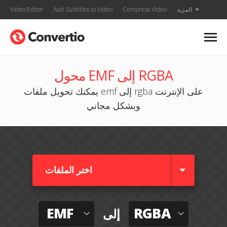
المزيد
Compress Video
Add Subtitles to Video
Video Editor
محول EMF إلى RGBA
يمكنك تحويل ملفات emf إلى rgba على الإنترنت
وبشكل مجاني
اختر الملفات
EMF
RGBA
إلى