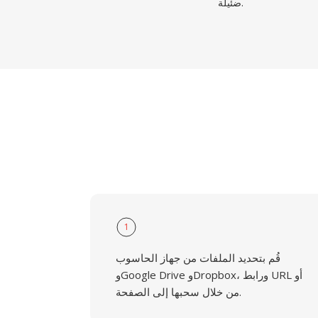
ضئيلة.
1
قُم بتحديد الملفات من جهاز الحاسوب
وGoogle Drive وDropbox، ورابط URL أو
من خلال سحبها إلى الصفحة.