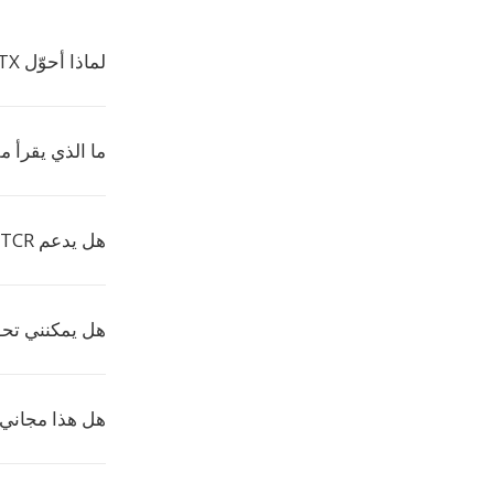
لماذا أحوّل DOTX إلى TCR؟
ما الذي يقرأ ملفا
هل يدعم TCR التنسيق؟
هل يمكنني تحويل عدة DOTX إل
هل هذا مجاني