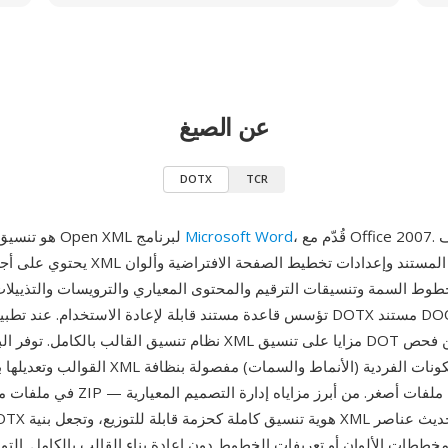
عن الصيغ
DOTX
TCR
، قُدّم مع Office 2007. ملف DOTX هو
Microsoft Word
DOTX هو تنسيق القالب Open XML لبرنامج
وط السمة وتنسيقات الترقيم والمحتوى المعياري والترويسات والتذييلا
تؤسس قاعدة مستند قابلة لإعادة الاستخدام. عند تطبيقه، ينشئ قالب DOTX م
نظام تنسيق القالب بالكامل. توفر البنية المبنية على XML مزايا على
القوالب وتعديلها باستخدام أدوات XML القياسية، والم
في ملفات مخصصة، وضغط ZIP ينتج أحجام ملف
ططات الألوان أو تعريفات الخطوط دون إعادة بناء القالب بالكامل. التو