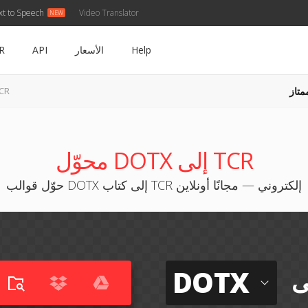
xt to Speech
Video Translator
Help
الأسعار
API
R
متاز
DOTX إل
محوّل DOTX إلى TCR
حوّل قوالب DOTX إلى كتاب TCR إلكتروني — مجانًا أونلاين
DOTX
ى