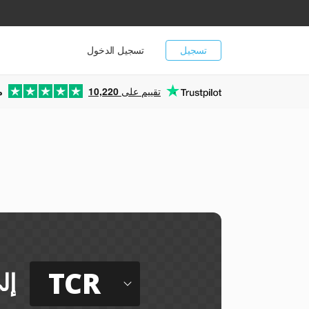
تسجيل
تسجيل الدخول
تقييم على
10,220
م
TCR
إل