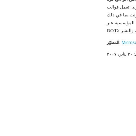
Google Doc (مع التحويل). يتكامل التنسيق مع نظام إدارة قوالب Word ومكتبات
 مما يمكّن من حوكمة المستندات المركزية عبر الفرق الكبيرة. أصبح
Micros
:
المطوّر
: ٣٠ يناير، ٢٠٠٧