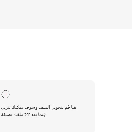
3
هيا قُم بتحويل الملف وسوف يمكنك تنزيل
ملفك بصيغة tcr فِيما بعد