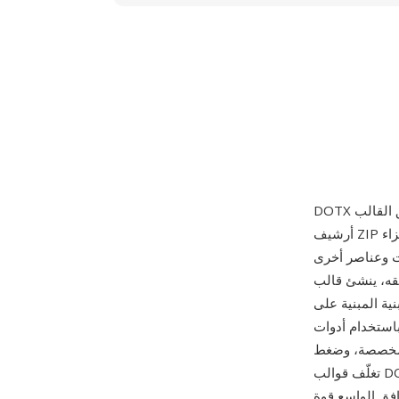
أرشيف ZIP يحتوي على أجزاء XML تحدد أنماط المستند وإعدادات تخطيط الصفحة الافتراضية وألوان
ت وعناصر أخرى
ستند DOCX جديداً يرث
 تنسيق DOT القديم: يمكن فحص
كونات الفردية (الأنماط والسمات) مفصولة بنظافة
ات أصغر. من أبرز مزاياه إدارة التصميم المعيارية —
تغلّف قوالب DOTX هوية تنسيق كاملة كحزمة قابلة للتوزيع، وتجعل بنية XML من السهل تحديث عناصر
افق الواسع قوة