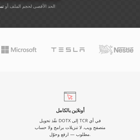
أسقِط الملفات هنا. 1 GB الحد الأقصى لحجم الملف أو
تس
أونلاين بالكامل
نفّذ تحويل DOTX إلى TCR في أي
متصفح ويب. لا تنزيلات برامج ولا حساب
مطلوب — ارفع وحوّل.