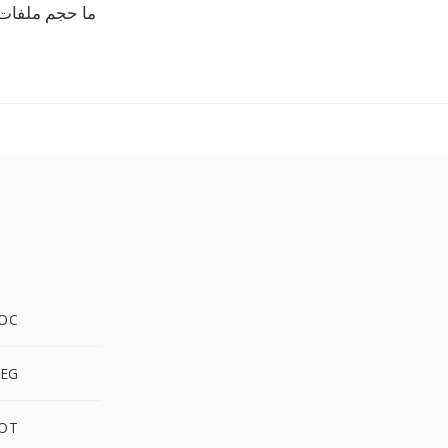
ما حجم ملفات TCR
DOTX إ
DOTX إل
DOTX إ