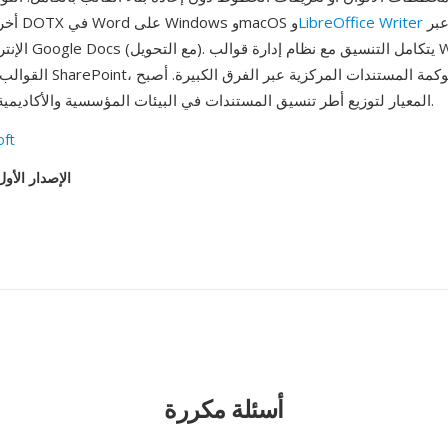
والمنصات عبر
LibreOffice Writer
أخرى: تعمل قوالب DOTX في Word على Windows وmacOS و
الإنترنت بما في ذلك s
القوالب المؤسسية عبر SharePoint،
DOTX المعيار لتوزيع أطر تنسيق المستندات في البيئات المؤسسية والأكاديمية والنشر.
oft
الإصدار الأول
أسئلة مكررة