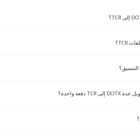
ت TCR؟
ى TCR دفعة واحدة؟
؟