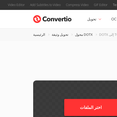
Video Editor
Add Subtitles to Video
Compress Video
GIF Editor
Te
OC
تحويل
ى TCR
محول DOTX
تحويل وثيقة
الرئيسية
اختر الملفات