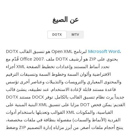
عن الصيغ
DOTX
MTV
،
Microsoft Word
DOTX هو تنسيق القالب Open XML لبرنامج
قُدّم مع Office 2007. ملف DOTX هو أرشيف ZIP يحتوي على
أجزاء XML تحدد أنماط المستند وإعدادات تخطيط الصفحة
الافتراضية وألوان السمة وخطوط السمة وتنسيقات الترقيم
والمحتوى المعياري والترويسات والتذييلات وعناصر أخرى تؤسس
قاعدة مستند قابلة لإعادة الاستخدام. عند تطبيقه، ينشئ قالب
DOTX مستند DOCX جديداً يرث نظام تنسيق القالب بالكامل. توفر
البنية المبنية على XML مزايا على تنسيق DOT القديم: يمكن فحص
القوالب وتعديلها باستخدام أدوات XML القياسية، والمكونات
الفردية (الأنماط والسمات) مفصولة بنظافة في ملفات مخصصة،
وضغط ZIP ينتج أحجام ملفات أصغر. من أبرز مزاياه إدارة التصميم