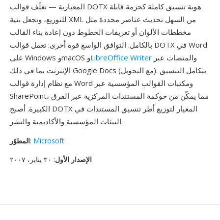
المعيارية — تغلّف قوالب DOTX هوية تنسيق كاملة كحزمة قابلة
للتوزيع، وتجعل بنية XML من السهل تحديث عناصر محددة مثل
مخططات الألوان أو تعريفات الخطوط دون إعادة بناء القالب
بالكامل. التوافق الواسع قوة أخرى: تعمل قوالب DOTX في Word
والمنصات عبر
LibreOffice Writer
على Windows وmacOS و
الإنترنت بما في ذلك Google Docs (مع التحويل). يتكامل التنسيق
مع نظام إدارة قوالب Word ومكتبات القوالب المؤسسية عبر
SharePoint، مما يمكّن من حوكمة المستندات المركزية عبر الفرق
الكبيرة. أصبح DOTX المعيار لتوزيع أطر تنسيق المستندات في
البيئات المؤسسية والأكاديمية والنشر.
Microsoft
:
المطوّر
الإصدار الأول
: ٣٠ يناير، ٢٠٠٧