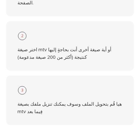
الصفحة.
2
اختر صيغة mtv أو أية صيغة أخرى أنت بحاجةٍ إليها
كنتيجة (أكثر من 200 صيغة مدعومة)
3
هيا قُم بتحويل الملف وسوف يمكنك تنزيل ملفك بصيغة
mtv فِيما بعد