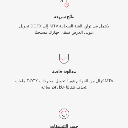
نتائج سريعة
تحويل DOTX إلى MTV يكتمل في ثوانٍ. البنية السحابية
تتولى العرض فيبقى جهازك مستجيبًا.
معالجة خاصة
ملفات DOTX تُزال من الخوادم فور التحويل. مخرجات MTV
تُحذف تلقائيًا خلال 24 ساعة.
جسر التنسيقات