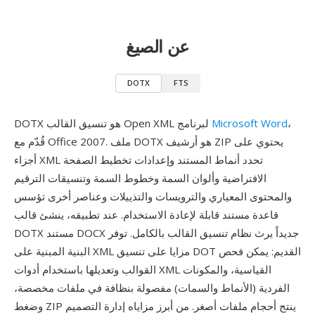
عن الصيغ
DOTX
FTS
،
Microsoft Word
DOTX هو تنسيق القالب Open XML لبرنامج
قُدّم مع Office 2007. ملف DOTX هو أرشيف ZIP يحتوي على
أجزاء XML تحدد أنماط المستند وإعدادات تخطيط الصفحة
الافتراضية وألوان السمة وخطوط السمة وتنسيقات الترقيم
والمحتوى المعياري والترويسات والتذييلات وعناصر أخرى تؤسس
قاعدة مستند قابلة لإعادة الاستخدام. عند تطبيقه، ينشئ قالب
DOTX مستند DOCX جديداً يرث نظام تنسيق القالب بالكامل. توفر
البنية المبنية على XML مزايا على تنسيق DOT القديم: يمكن فحص
القوالب وتعديلها باستخدام أدوات XML القياسية، والمكونات
الفردية (الأنماط والسمات) مفصولة بنظافة في ملفات مخصصة،
وضغط ZIP ينتج أحجام ملفات أصغر. من أبرز مزاياه إدارة التصميم