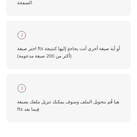
الصفحة.
2
اختر صيغة fts أو أية صيغة أخرى أنت بحاجةٍ إليها كنتيجة
(أكثر من 200 صيغة مدعومة)
3
هيا قُم بتحويل الملف وسوف يمكنك تنزيل ملفك بصيغة
fts فِيما بعد