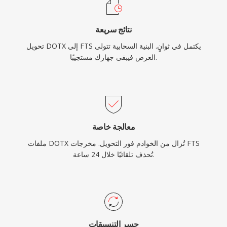
نتائج سريعة
تحويل DOTX إلى FTS يكتمل في ثوانٍ. البنية السحابية تتولى
العرض فيبقى جهازك مستجيبًا.
معالجة خاصة
ملفات DOTX تُزال من الخوادم فور التحويل. مخرجات FTS
تُحذف تلقائيًا خلال 24 ساعة.
جسر التنسيقات