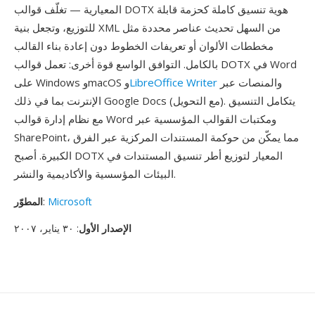
المعيارية — تغلّف قوالب DOTX هوية تنسيق كاملة كحزمة قابلة
للتوزيع، وتجعل بنية XML من السهل تحديث عناصر محددة مثل
مخططات الألوان أو تعريفات الخطوط دون إعادة بناء القالب
بالكامل. التوافق الواسع قوة أخرى: تعمل قوالب DOTX في Word
والمنصات عبر
LibreOffice Writer
على Windows وmacOS و
الإنترنت بما في ذلك Google Docs (مع التحويل). يتكامل التنسيق
مع نظام إدارة قوالب Word ومكتبات القوالب المؤسسية عبر
SharePoint، مما يمكّن من حوكمة المستندات المركزية عبر الفرق
الكبيرة. أصبح DOTX المعيار لتوزيع أطر تنسيق المستندات في
البيئات المؤسسية والأكاديمية والنشر.
Microsoft
:
المطوّر
الإصدار الأول
: ٣٠ يناير، ٢٠٠٧