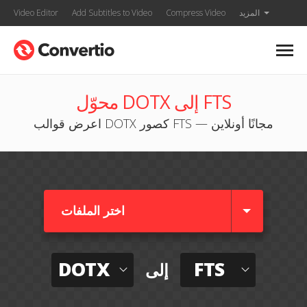
المزيد
Compress Video
Add Subtitles to Video
Video Editor
محوّل DOTX إلى FTS
اعرض قوالب DOTX كصور FTS — مجانًا أونلاين
اختر الملفات
DOTX
FTS
إلى