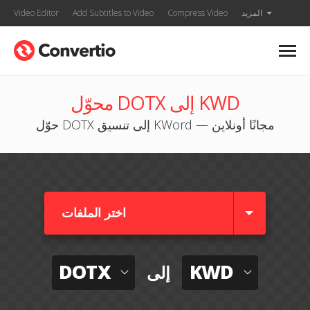
المزيد
Compress Video
Add Subtitles to Video
Video Editor
محوّل DOTX إلى KWD
حوّل DOTX إلى تنسيق KWord — مجانًا أونلاين
اختر الملفات
DOTX
KWD
إلى