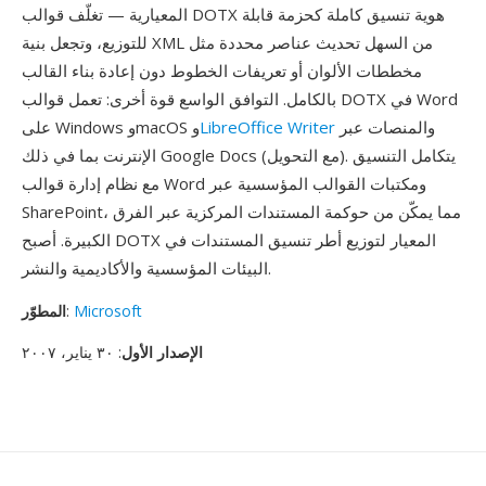
المعيارية — تغلّف قوالب DOTX هوية تنسيق كاملة كحزمة قابلة
للتوزيع، وتجعل بنية XML من السهل تحديث عناصر محددة مثل
مخططات الألوان أو تعريفات الخطوط دون إعادة بناء القالب
بالكامل. التوافق الواسع قوة أخرى: تعمل قوالب DOTX في Word
والمنصات عبر
LibreOffice Writer
على Windows وmacOS و
الإنترنت بما في ذلك Google Docs (مع التحويل). يتكامل التنسيق
مع نظام إدارة قوالب Word ومكتبات القوالب المؤسسية عبر
SharePoint، مما يمكّن من حوكمة المستندات المركزية عبر الفرق
الكبيرة. أصبح DOTX المعيار لتوزيع أطر تنسيق المستندات في
البيئات المؤسسية والأكاديمية والنشر.
Microsoft
:
المطوّر
الإصدار الأول
: ٣٠ يناير، ٢٠٠٧