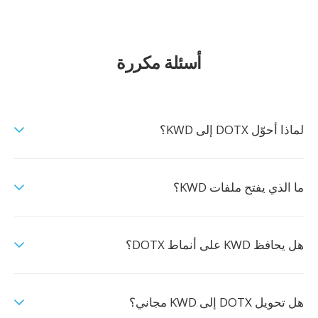
أسئلة مكررة
لماذا أحوّل DOTX إلى KWD؟
ما الذي يفتح ملفات KWD؟
هل يحافظ KWD على أنماط DOTX؟
هل تحويل DOTX إلى KWD مجاني؟