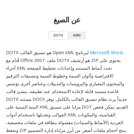
عن الصيغ
DOTX
KWD
،
Microsoft Word
DOTX هو تنسيق القالب Open XML لبرنامج
قُدّم مع Office 2007. ملف DOTX هو أرشيف ZIP يحتوي على
أجزاء XML تحدد أنماط المستند وإعدادات تخطيط الصفحة
الافتراضية وألوان السمة وخطوط السمة وتنسيقات الترقيم
والمحتوى المعياري والترويسات والتذييلات وعناصر أخرى تؤسس
قاعدة مستند قابلة لإعادة الاستخدام. عند تطبيقه، ينشئ قالب
DOTX مستند DOCX جديداً يرث نظام تنسيق القالب بالكامل. توفر
البنية المبنية على XML مزايا على تنسيق DOT القديم: يمكن فحص
القوالب وتعديلها باستخدام أدوات XML القياسية، والمكونات
الفردية (الأنماط والسمات) مفصولة بنظافة في ملفات مخصصة،
وضغط ZIP ينتج أحجام ملفات أصغر. من أبرز مزاياه إدارة التصميم