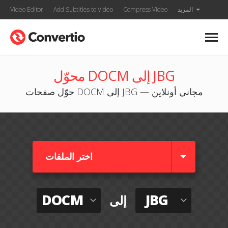
المزيد
Compress Video
Add Subtitles to Video
Video Editor
محوّل DOCM إلى JBG
حوّل صفحات DOCM إلى JBG — مجاني أونلاين
اختر الملفات
DOCM
JBG
إلى