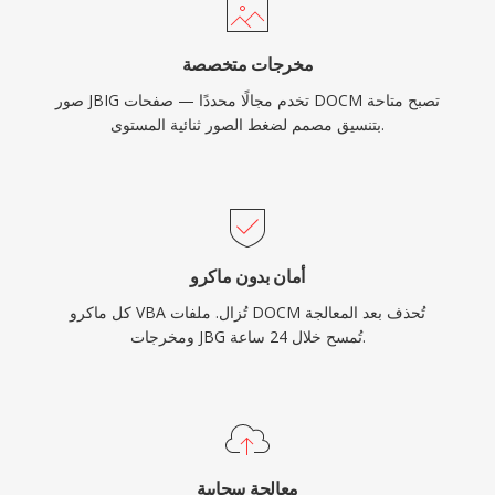
مخرجات متخصصة
صور JBIG تخدم مجالًا محددًا — صفحات DOCM تصبح متاحة
بتنسيق مصمم لضغط الصور ثنائية المستوى.
أمان بدون ماكرو
كل ماكرو VBA تُزال. ملفات DOCM تُحذف بعد المعالجة
ومخرجات JBG تُمسح خلال 24 ساعة.
معالجة سحابية