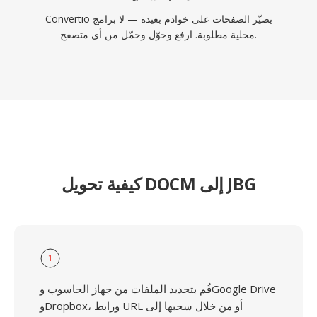
Convertio يصيّر الصفحات على خوادم بعيدة — لا برامج
محلية مطلوبة. ارفع وحوّل وحمّل من أي متصفح.
كيفية تحويل DOCM إلى JBG
1
قُم بتحديد الملفات من جهاز الحاسوب وGoogle Drive
وDropbox، ورابط URL أو من خلال سحبها إلى