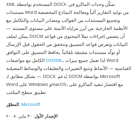
XML المستخدم بواسطة DOCX. تمكّن وحدات الماكرو في
مستندات Word من توليد التقارير آلياً ومعالجة النماذج المخصصة
وتجميع المستندات من القوالب ومصادر البيانات والتكامل مع
الأنظمة الخارجية. من أبرز مزاياه الأتمتة على مستوى المستند —
يمكن لملف DOCM أن يتضمن إجراءات تملأ المحتوى من قواعد
البيانات وتفرض قواعد التنسيق وتتحقق من الحقول قبل الإرسال
أو تولّد مستندات مشتقة تلقائياً. يحافظ التنسيق على التوافق
، لذا تعمل جميع ميزات Word
OOXML
الكامل مع مواصفات
القياسية — الأنماط وتتبع التغييرات والتعليقات والوسائط المضمّنة
— بشكل مطابق لـ DOCX. يُدعم DOCM بواسطة Microsoft
Word على Windows وmacOS، مع اقتصار تنفيذ الماكرو على
تطبيق سطح المكتب.
Microsoft
:
المطوّر
الإصدار الأول
: ٣٠ يناير، ٢٠٠٧