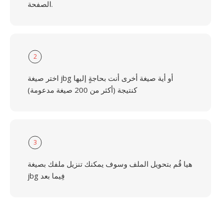
الصفحة.
2
اختر صيغة jbg أو أية صيغة أخرى أنت بحاجةٍ إليها
كنتيجة (أكثر من 200 صيغة مدعومة)
3
هيا قُم بتحويل الملف وسوف يمكنك تنزيل ملفك بصيغة
jbg فِيما بعد