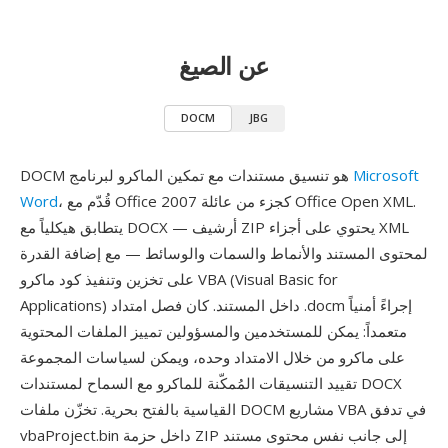
عن الصيغ
DOCM
JBG
Microsoft
DOCM هو تنسيق مستندات مع تمكين الماكرو لبرنامج
، قُدّم مع Office 2007 كجزء من عائلة Office Open XML.
Word
يتطابق هيكلياً مع DOCX — أرشيف ZIP يحتوي على أجزاء XML
لمحتوى المستند والأنماط والسمات والوسائط — مع إضافة القدرة
على تخزين وتنفيذ كود ماكرو VBA (Visual Basic for
Applications) داخل المستند. كان فصل امتداد .docm إجراءً أمنياً
متعمداً: يمكن للمستخدمين والمسؤولين تمييز الملفات المحتوية
على ماكرو من خلال الامتداد وحده، ويمكن لسياسات المجموعة
تقييد التنسيقات المُمكّنة للماكرو مع السماح لمستندات DOCX
القياسية بالفتح بحرية. تخزّن ملفات DOCM مشاريع VBA في تدفق
vbaProject.bin داخل حزمة ZIP إلى جانب نفس محتوى مستند