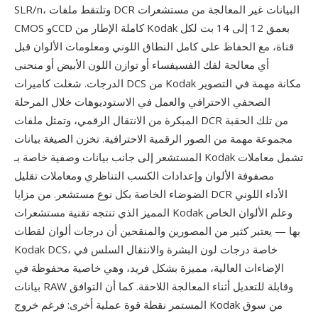
SLR/n، وتلتقط ملفات DCR البيانات غير المعالجة من مستشعرات
CMOS وCCD كاملة الإطار من Kodak بعمق 12 إلى 14 بت لكل
قناة، مع الحفاظ على كامل النطاق اللوني ومعلومات الألوان قبل
أي معالجة لفك الفسيفساء أو توازن اللون الأبيض أو منحنى
الدرجات. شغلت كاميرات DCS من Kodak مكانة مهمة في التصوير
الصحفي الاحترافي والعمل في الاستوديوهات خلال المرحلة
المبكرة من الانتقال الرقمي، وتمثل ملفات DCR من تلك الحقبة
مجموعة مهمة من الصور الرقمية الاحترافية. تخزن الصيغة بيانات
المستشعر إلى جانب بيانات وصفية خاصة بـ Kodak تشمل معاملات
مصفوفة الألوان وإعدادات الكسب التناظري ومعاملات تقليل
الضوضاء الخاصة بكل نوع مستشعر. من مزايا DCR الأداء اللوني
المميز الذي تنتجه تقنية مستشعرات Kodak وعلم الألوان الخاص
بها — يعتبر كثير من المصورين والمنقحين أن درجات ألوان لقطات
Kodak DCS، خاصة درجات لون البشرة والانتقال السلس في
الإضاءات العالية، مميزة بشكل فريد، وهي خاصية محفوظة في
بيانات RAW وقابلة للتعديل أثناء المعالجة اللاحقة. كما أن التوافق
المستمر نقطة قوة عملية أخرى: فرغم خروج Kodak من سوق