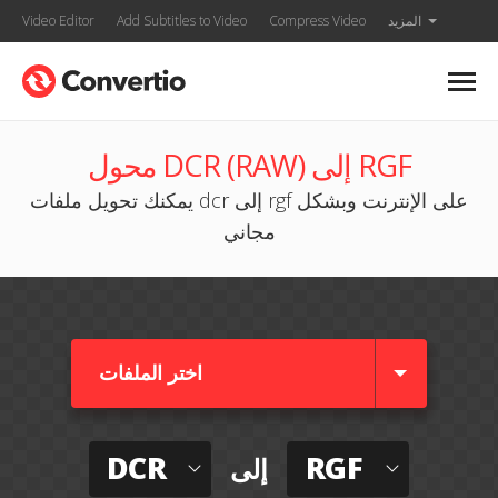
المزيد
Compress Video
Add Subtitles to Video
Video Editor
محول DCR (RAW) إلى RGF
يمكنك تحويل ملفات dcr إلى rgf على الإنترنت وبشكل
مجاني
اختر الملفات
DCR
RGF
إلى