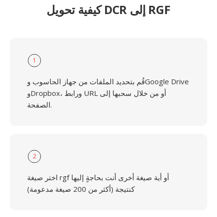
كيفية تحويل DCR إلى RGF
1
قُم بتحديد الملفات من جهاز الحاسوب وGoogle Drive
وDropbox، ورابط URL أو من خلال سحبها إلى
الصفحة.
2
اختر صيغة rgf أو أية صيغة أخرى أنت بحاجةٍ إليها
كنتيجة (أكثر من 200 صيغة مدعومة)