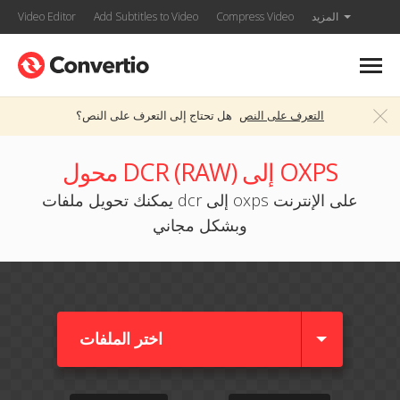
المزيد
Compress Video
Add Subtitles to Video
Video Editor
التعرف على النص
هل تحتاج إلى التعرف على النص؟
محول DCR (RAW) إلى OXPS
يمكنك تحويل ملفات dcr إلى oxps على الإنترنت
وبشكل مجاني
اختر الملفات