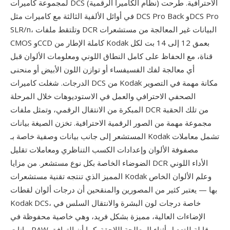
لمجموعة كاميرات DCS (نظام الكاميرا الرقمية) الاحترافية. طُرحت
في أوائل الألفية الثالثة مع كاميرات مثل DCS Pro Back وDCS Pro
SLR/n، وتلتقط ملفات DCR البيانات غير المعالجة من مستشعرات
CMOS وCCD كاملة الإطار من Kodak بعمق 12 إلى 14 بت لكل
قناة، مع الحفاظ على كامل النطاق اللوني ومعلومات الألوان قبل
أي معالجة لفك الفسيفساء أو توازن اللون الأبيض أو منحنى
الدرجات. شغلت كاميرات DCS من Kodak مكانة مهمة في التصوير
الصحفي الاحترافي والعمل في الاستوديوهات خلال المرحلة
المبكرة من الانتقال الرقمي، وتمثل ملفات DCR من تلك الحقبة
مجموعة مهمة من الصور الرقمية الاحترافية. تخزن الصيغة بيانات
المستشعر إلى جانب بيانات وصفية خاصة بـ Kodak تشمل معاملات
مصفوفة الألوان وإعدادات الكسب التناظري ومعاملات تقليل
الضوضاء الخاصة بكل نوع مستشعر. من مزايا DCR الأداء اللوني
المميز الذي تنتجه تقنية مستشعرات Kodak وعلم الألوان الخاص
بها — يعتبر كثير من المصورين والمنقحين أن درجات ألوان لقطات
Kodak DCS، خاصة درجات لون البشرة والانتقال السلس في
الإضاءات العالية، مميزة بشكل فريد، وهي خاصية محفوظة في
بيانات RAW وقابلة للتعديل أثناء المعالجة اللاحقة. كما أن التوافق