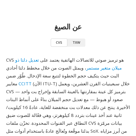
عن الصيغ
CVS
TXW
CVS هو ترميز صوتي للاتصالات الهاتفية يعتمد على
تعديل دلتا ذو
ميلان متغير مستمر
، ويمثل الصوت من خلال مخطط دلتا أحادي
البت حيث يتكيف حجم الخطوة لتتبع سعة الإدخال. طُوّر ضمن
(الآن ITU-T) خلال سبعينيات القرن العشرين، ويعمل
CCITT
معايير
CVS بترميز كل عينة بمقارنتها بالعينة السابقة وإخراج بت واحد —
صعود أو هبوط — مع تعديل حجم الميلان بناءً على أنماط البتات
الأخيرة. ينتج عن ذلك معدلات بت منخفضة للغاية، عادةً 16 كيلوبت/
ثانية عند أخذ عينات بتردد 8 كيلوهرتز، وهي فعّالة للصوت ضيق
النطاق عبر القنوات المحدودة. تخزّن ملفات CVS بيانات مرمّزة
بدلتا موقّعة وتُعالَج عادةً باستخدام أدوات مثل SoX. من أبرز مزاياه