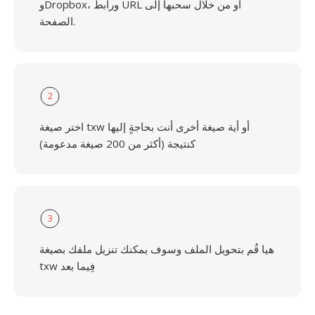
وDropbox، ورابط URL أو من خلال سحبها إلى
الصفحة.
2
اختر صيغة txw أو أية صيغة أخرى أنت بحاجةٍ إليها
كنتيجة (أكثر من 200 صيغة مدعومة)
3
هيا قُم بتحويل الملف وسوف يمكنك تنزيل ملفك بصيغة
txw فِيما بعد