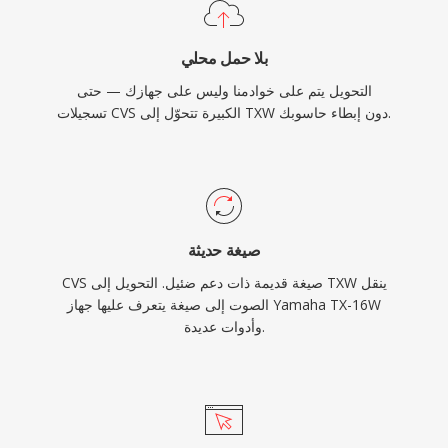
بلا حمل محلي
التحويل يتم على خوادمنا وليس على جهازك — حتى
تسجيلات CVS الكبيرة تتحوّل إلى TXW دون إبطاء حاسوبك.
صيغة حديثة
CVS صيغة قديمة ذات دعم ضئيل. التحويل إلى TXW ينقل
الصوت إلى صيغة يتعرف عليها جهاز Yamaha TX-16W
وأدوات عديدة.