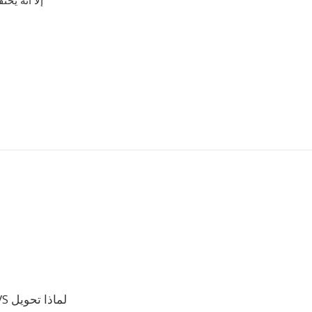
لماذا تحويل CVS إلى FSSD؟