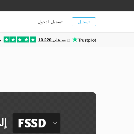
تسجيل
تسجيل الدخول
تقييم على
10,220
م
FSSD
إل