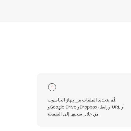
1
قُم بتحديد الملفات من جهاز الحاسوب
وGoogle Drive وDropbox، ورابط URL أو
من خلال سحبها إلى الصفحة.