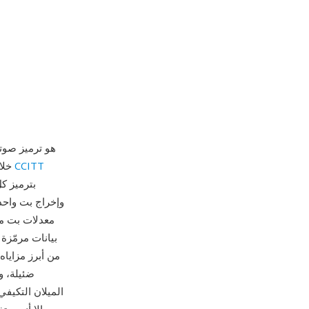
CVS هو ترميز ص
CCITT
خلال مخطط دلتا أحادي البت حيث يتكيف حجم الخطوة لتتبع سعة الإدخال. طُوّر ضمن معايير
وإخراج بت واحد 
ضئيلة، وه
الميلان التكيف