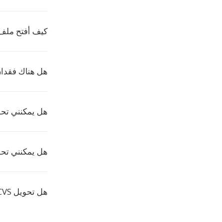
كيف أفتح ملف FSSD
هل هناك فقدان في ال
هل يمكنني تحويل CVS إلى FSSD على
هل يمكنني تحويل عدة
هل تحويل CVS إلى FSSD يكلف شيئاً؟