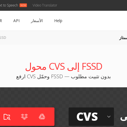
xt to Speech
Video Translator
Help
الأسعار
API
R
متاز
CVS إلى 
محول CVS إلى FSSD
ارفع CVS وحمّل FSSD — بدون تثبيت مطلوب
CVS
ى