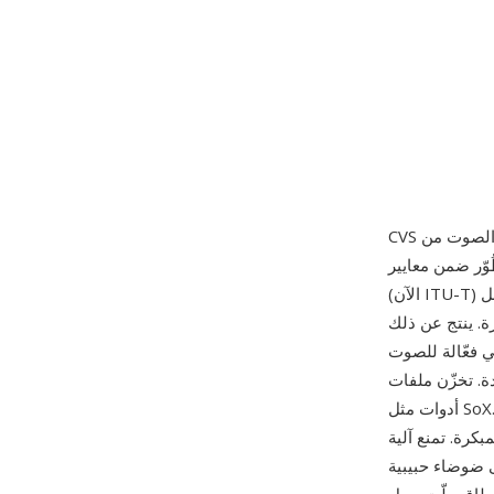
 الصوت من
(الآن ITU-T) خلال سبعينيات القرن العشرين، ويعمل CVS بترميز كل عينة بمقارنتها بالعينة السابقة
ة. ينتج عن ذلك
ة عند أخذ عينات بتردد 8 كيلوهرتز، وهي فعّالة للصوت
 موقّعة وتُعالَج عادةً باستخدام
أدوات مثل SoX. من أبرز مزاياه الاقتصاد في النطاق الترددي: نهج البت الواحد لكل عينة يتطلب سعة نقل
بكرة. تمنع آلية
ى ضوضاء حبيبية