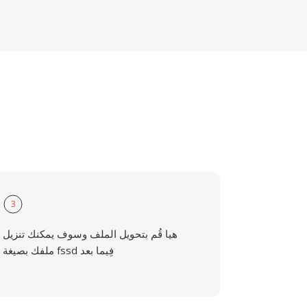
3
هيا قُم بتحويل الملف وسوف يمكنك تنزيل
ملفك بصيغة fssd فِيما بعد