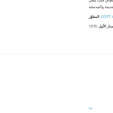
CVS، إلا أنه يحتفظ
CCITT 
:
المطوّر
دار الأول
: 1970