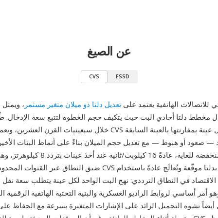
عن الصيغ
CVS
FSSD
وتي للاتصالات الهاتفية يعتمد على
تعديل دلتا ذو ميلان متغير مستمر
، ويمثل
— صعود أو هبوط — مع تعديل حجم الميلان بناءً على أنماط البتات الأخير
معدلات بت منخفضة للغاية، عادةً 16 كيلوبت/ثاني
ضيق النطاق عبر القنوات المحدودة. تخزّن ملفات CVS بيانات مرمّزة بدلتا
و أمر أساسي لروابط الراديو العسكرية والبنية التحتية الهاتفية الرقمية الم
ي أيضاً تشوه التحميل الزائد على الإشارات المتغيرة بسرعة مع الحفاظ عل