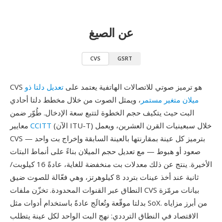
عن الصيغ
CVS
GSRT
CVS هو ترميز صوتي للاتصالات الهاتفية يعتمد على
تعديل دلتا ذو
ميلان متغير مستمر
، ويمثل الصوت من خلال مخطط دلتا أحادي
البت حيث يتكيف حجم الخطوة لتتبع سعة الإدخال. طُوّر ضمن
(الآن ITU-T) خلال سبعينيات القرن العشرين، ويعمل
CCITT
معايير
CVS بترميز كل عينة بمقارنتها بالعينة السابقة وإخراج بت واحد —
صعود أو هبوط — مع تعديل حجم الميلان بناءً على أنماط البتات
الأخيرة. ينتج عن ذلك معدلات بت منخفضة للغاية، عادةً 16 كيلوبت/
ثانية عند أخذ عينات بتردد 8 كيلوهرتز، وهي فعّالة للصوت ضيق
النطاق عبر القنوات المحدودة. تخزّن ملفات CVS بيانات مرمّزة
بدلتا موقّعة وتُعالَج عادةً باستخدام أدوات مثل SoX. من أبرز مزاياه
الاقتصاد في النطاق الترددي: نهج البت الواحد لكل عينة يتطلب