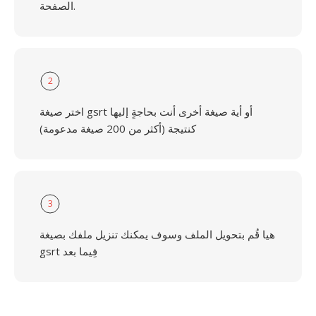
الصفحة.
2
اختر صيغة gsrt أو أية صيغة أخرى أنت بحاجةٍ إليها
كنتيجة (أكثر من 200 صيغة مدعومة)
3
هيا قُم بتحويل الملف وسوف يمكنك تنزيل ملفك بصيغة
gsrt فِيما بعد