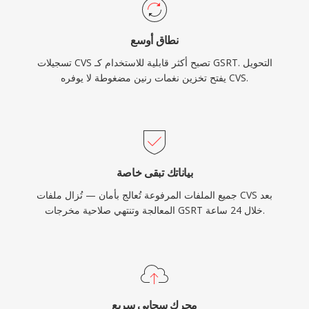
نطاق أوسع
تسجيلات CVS تصبح أكثر قابلية للاستخدام كـ GSRT. التحويل
يفتح تخزين نغمات رنين مضغوطة لا يوفره CVS.
بياناتك تبقى خاصة
جميع الملفات المرفوعة تُعالج بأمان — تُزال ملفات CVS بعد
المعالجة وتنتهي صلاحية مخرجات GSRT خلال 24 ساعة.
محرك سحابي سريع