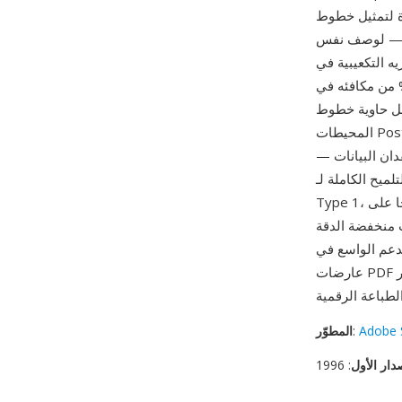
 CFF سلاسل أحرف Type 2 — ترميز محسن يدعم
كة — لوصف نفس
تخزين أقل بكثير. خط CFF نموذجي أصغر
-50% من مكافئه في Type 1. يمكن للتنسيق أن يعمل كملف خط مستقل أو — وهو الأكثر
المحيطات PostScript). يدعم CFF خطوطا متعددة ضمن ملف واحد عبر بنية FontSet، مشاركا الروتينات
دان البيانات —
ميح الكاملة لـ
Type 1، بما في ذلك تلميحات الساق وتلميحات العداد ومناطق المحاذاة التي تضمن عرضا واضحا على
 مع OpenType 1.8، يضيف دعما لتباينات
دعم الواسع في
عارضات PDF ومتصفحات الويب عبر OpenType وبرامج التصميم الاحترافية يجعل CFF أحد أكثر
Adobe 
:
المطوّر
دار الأول
: 1996