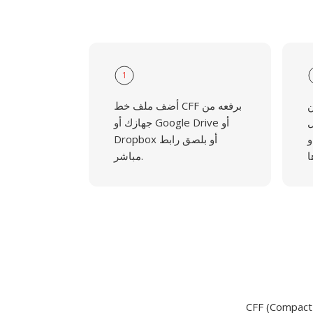
1
ن
أضف ملف خط CFF برفعه من
OT
جهازك أو Google Drive أو
وBIN وDFONT وAFM
Dropbox أو بلصق رابط
مباشر.