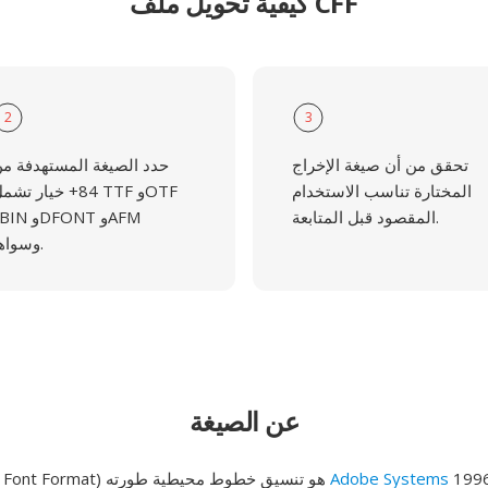
كيفية تحويل ملف CFF
2
3
تحقق من أن صيغة الإخراج
حدد الصيغة المستهدفة م
المختارة تناسب الاستخدام
84+ خيار تشمل TTF وF
المقصود قبل المتابعة.
وسواها.
عن الصيغة
حوالي عام 1996
Adobe Systems
CFF (Compact Font Format) هو تنسيق خطوط محيطية طورته