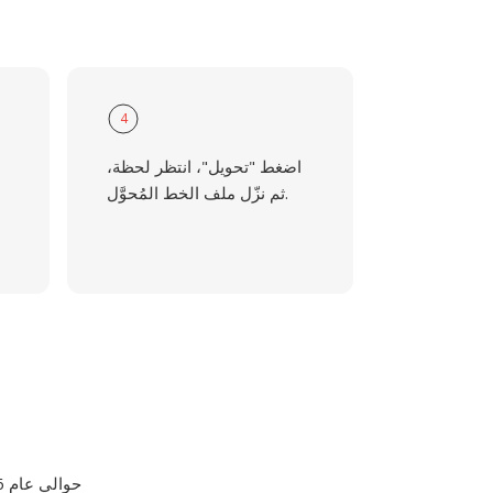
4
اضغط "تحويل"، انتظر لحظة،
ثم نزّل ملف الخط المُحوَّل.