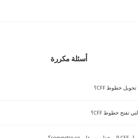
أسئلة مكررة
تحويل خطوط CFF؟
تي تفتح خطوط CFF؟
convertio.؟