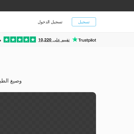
تسجيل
تسجيل الدخول
تقييم على
10,220
م
حوّل خطوط CFF المدمجة مجاناً عبر ال