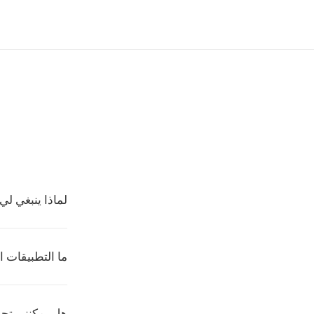
لماذا ينبغي لي 
ما التطبيقات ال
هل يمكنني تحويل CFF إلى خط ويب على co