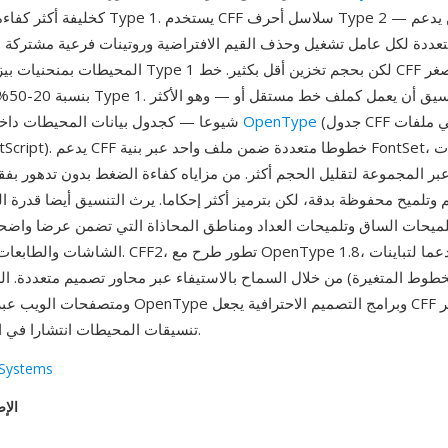
كخليفة أكثر كفاءة لتمثيل خطوط Type 1. يستخدم
تعددة لكل عامل تشغيل وحذف القيم الافتراضية وروتينات فرعية مشتر
المحيطات بمنحنيات بيزيه التكعيبية في Type 1 لكن بحجم 
بنسبة 20
(جدول CFF في ملفات OTF ذات
OpenType
شيوعا — كجدول بيانات المحيطات داخل حاوية خطوط
عبر المجموعة لتقليل الحجم أكثر. من مزاياه كفاءة الضغط بدون تدهور بفق
وتلميح محفوظة بدقة، لكن بترميز أكثر إحكاما. يرث التنسيق أيضا قدرة التل
الشاشات والطابعات منخفضة الدقة. CFF2، تطور طرح
طوط المتغيرة) من خلال السماح بالاستيفاء عبر محاور تصميم متعددة. ال
تنسيقات المحيطات انتشارا في الطباعة الرقمية.
Systems
الإص