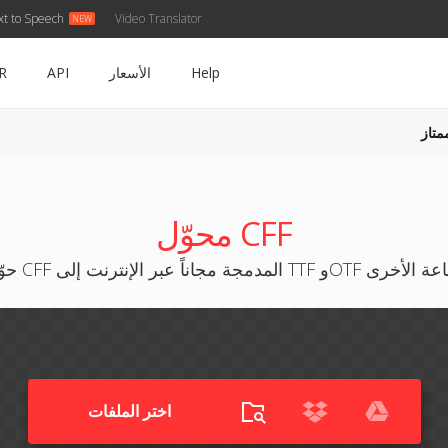
xt to Speech
Video Translator
Help
الأسعار
API
R
متاز
محوّل CFF
إنترنت إلى TTF وOTF وصيغ الطباعة الأخرى
اختر الملفات