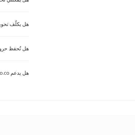
هل يكلّف تحويل CFF على Convertio أ
هل تُحفظ حروف
هل يدعم convertio.co التحويل المجمّع لخطوط CFF؟