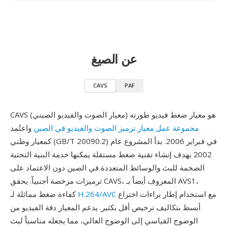
عن الصيغ
CAVS
PAF
CAVS (معيار الصوت والفيديو الصيني) هو معيار ضغط فيديو طورته
مجموعة عمل معيار ترميز الصوت والفيديو في الصين
واعتُمد
كمعيار وطني (GB/T 20090.2) في فبراير 2006. بدأ المشروع عام
2002 بهدف إنشاء تقنية ضغط مستقلة يمكنها خدمة البنية التحتية
الضخمة للبث والوسائط المتعددة في الصين دون الاعتماد على
ترميزات مرخصة أجنبياً. يحقق CAVS، المعروف أيضاً بـ AVS1،
مع استخدام إطار براءات اختراع
H.264/AVC
كفاءة ضغط مماثلة لـ
أبسط بتكاليف ترخيص أقل بكثير. يدعم المعيار دقة الفيديو من
الوضوح القياسي إلى الوضوح العالي، مما يجعله مناسباً لبث