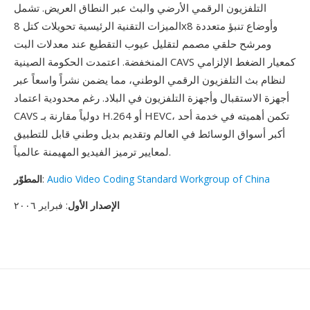
التلفزيون الرقمي الأرضي والبث عبر النطاق العريض. تشمل
الميزات التقنية الرئيسية تحويلات كتل 8x8 وأوضاع تنبؤ متعددة
ومرشح حلقي مصمم لتقليل عيوب التقطيع عند معدلات البت
المنخفضة. اعتمدت الحكومة الصينية CAVS كمعيار الضغط الإلزامي
لنظام بث التلفزيون الرقمي الوطني، مما يضمن نشراً واسعاً عبر
أجهزة الاستقبال وأجهزة التلفزيون في البلاد. رغم محدودية اعتماد
CAVS دولياً مقارنة بـ H.264 أو HEVC، تكمن أهميته في خدمة أحد
أكبر أسواق الوسائط في العالم وتقديم بديل وطني قابل للتطبيق
لمعايير ترميز الفيديو المهيمنة عالمياً.
Audio Video Coding Standard Workgroup of China
:
المطوّر
الإصدار الأول
: فبراير ٢٠٠٦