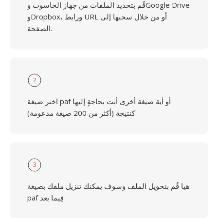
قُم بتحديد الملفات من جهاز الحاسوب وGoogle Drive
وDropbox، ورابط URL أو من خلال سحبها إلى
الصفحة.
2
اختر صيغة paf أو أية صيغة أخرى أنت بحاجةٍ إليها
كنتيجة (أكثر من 200 صيغة مدعومة)
3
هيا قُم بتحويل الملف وسوف يمكنك تنزيل ملفك بصيغة
paf فِيما بعد