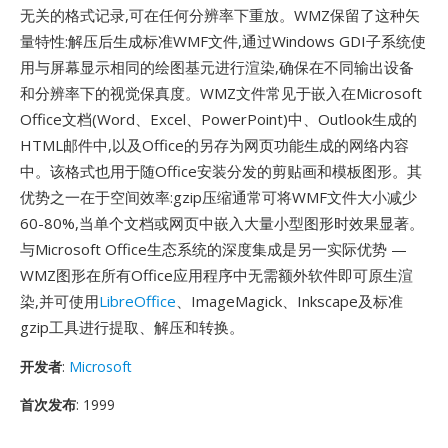
无关的格式记录,可在任何分辨率下重放。WMZ保留了这种矢
量特性:解压后生成标准WMF文件,通过Windows GDI子系统使
用与屏幕显示相同的绘图基元进行渲染,确保在不同输出设备
和分辨率下的视觉保真度。WMZ文件常见于嵌入在Microsoft
Office文档(Word、Excel、PowerPoint)中、Outlook生成的
HTML邮件中,以及Office的另存为网页功能生成的网络内容
中。该格式也用于随Office安装分发的剪贴画和模板图形。其
优势之一在于空间效率:gzip压缩通常可将WMF文件大小减少
60-80%,当单个文档或网页中嵌入大量小型图形时效果显著。
与Microsoft Office生态系统的深度集成是另一实际优势 —
WMZ图形在所有Office应用程序中无需额外软件即可原生渲
染,并可使用
LibreOffice
、ImageMagick、Inkscape及标准
gzip工具进行提取、解压和转换。
开发者
:
Microsoft
首次发布
: 1999