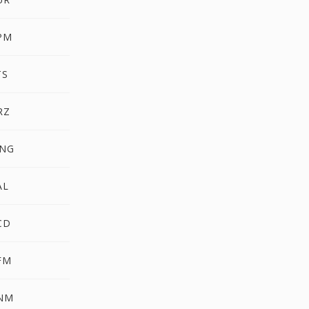
PM
TS
RZ
NG
AL
CD
FM
NM