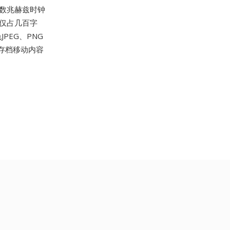
位数兆赫兹时钟
仅占几百字
PEG、PNG
存档移动内容