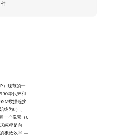
件
AP）规范的一
990年代末和
GSM数据连接
始终为0）、
表一个像素（0
格式纯粹是向
的极致效率 —