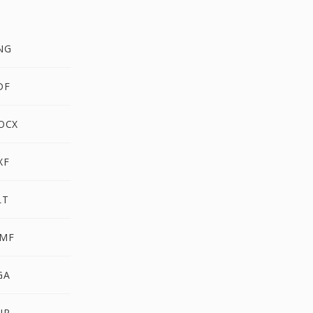
NG
DF
OCX
XF
LT
MF
GA
UR