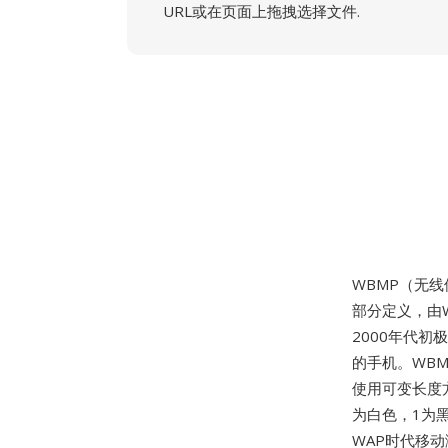
URL或在页面上拖拽选择文件.
WBMP（无
部分定义，由W
2000年代
的手机。WB
使用可变长度
为白色，1为
WAP时代移