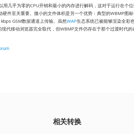
可以用几乎为零的CPU开销和最小的内存进行解码，这对于运行在个
动硬件至关重要。微小的文件体积是另一个优势：典型的WBMP图标
 kbps GSM数据通道上传输。虽然
WAP
生态系统已被能够渲染全彩色J
像的现代移动浏览器完全取代，但WBMP文件仍存在于那个过渡时代的
orum
相关转换