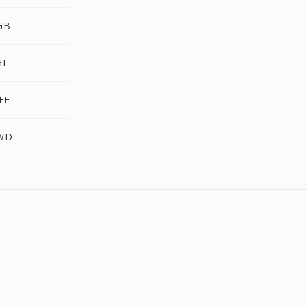
GB
I
FF
WD