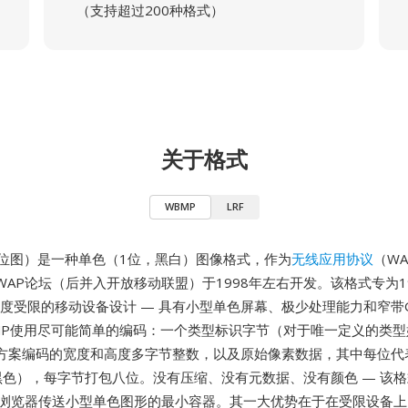
（支持超过200种格式）
关于格式
WBMP
LRF
线位图）是一种单色（1位，黑白）图像格式，作为
无线应用协议
（W
AP论坛（后并入开放移动联盟）于1998年左右开发。该格式专为1
初极度受限的移动设备设计 — 具有小型单色屏幕、极少处理能力和窄带
MP使用尽可能简单的编码：一个类型标识字节（对于唯一定义的类型
方案编码的宽度和高度多字节整数，以及原始像素数据，其中每位代
黑色），每字节打包八位。没有压缩、没有元数据、没有颜色 — 该
动浏览器传送小型单色图形的最小容器。其一大优势在于在受限设备上