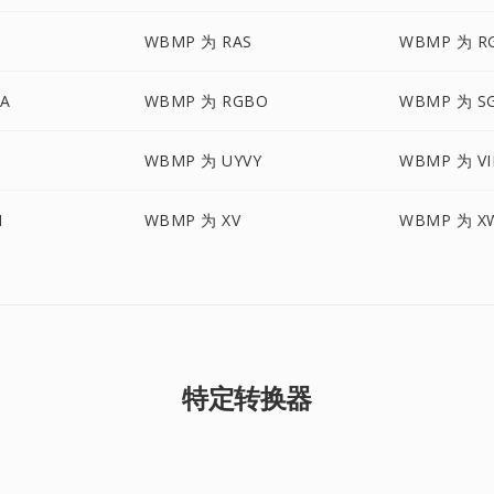
WBMP 为 RAS
WBMP 为 R
A
WBMP 为 RGBO
WBMP 为 SG
WBMP 为 UYVY
WBMP 为 VI
M
WBMP 为 XV
WBMP 为 X
特定转换器