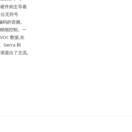
科技的硬件则主导着
 位无符号
aw 编码的音频。
的精细控制。一
VOC 数据,在
ierra 和
逐渐退出了主流,