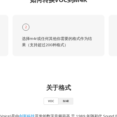
2
选择m4r或任何其他你需要的格式作为结
果（支持超过200种格式）
关于格式
VOC
M4R
e Voice)是由
创新科技
开发的数字音频容器,于 1989 年随初代 Sound Bl