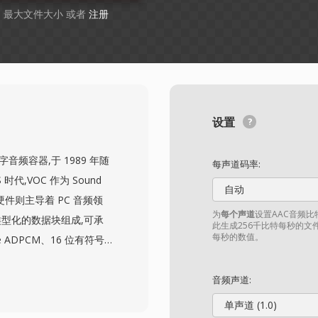
GB 最大文件大小 或者
注册
设置
数字音频容器,于 1989 年随
每声道码率:
 时代,VOC 作为 Sound
自动
硬件则主导着 PC 音频领
为
每个声道
设置AAC音频
类型化的数据块组成,可承
此生成256千比特每秒的文
每秒的数值。
ive ADPCM、16 位有符号
音频。这种块结构还支持静音间
了对声音播放的精细控制。
音频声道:
aster 声卡可以通过
单声道 (1.0)