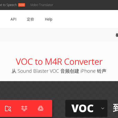
xt to Speech
Video Translator
API
定价
Help
VOC to M4R Converter
从 Sound Blaster VOC 音频创建 iPhone 铃声
VOC