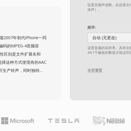
周期极为宝贵的时代释放了
设置音频声道数。此设置在缩
Sierra 和 LucasArts
体声）。
和 WAV 格式的兴起,VOC
理经典 PC 音频存档的
频率:
随2007年初代iPhone一同
自动 (无更改)
码的MPEG-4音频容
设置音频的采样率。具有全频
44.1千赫兹的数值才能达
质性区别是文件扩展名和
le选择这种方式使现有的AAC
可生产铃声，同时独特的
全部重置
中，反之亦然。创建M4R
的长度，然后重命名文
ic）和GarageBand都提
具同样可以胜任。同步或下载
、闹钟和特定联系人提醒。
rop轻松部署到任何
积下也能提供高质量播放，以