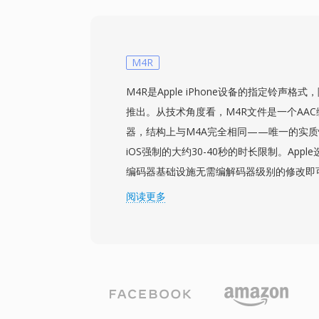
DMA 传输直接播放 VOC 数据,在处理器
CPU 资源用于其他任务。该格式在 id Software、
的 DOS 游戏中被广泛使用。随着 Windows 
逐渐退出了主流,但它对于复古游戏保存以及处
M4R
工作者来说仍然非常重要。
M4R是Apple iPhone设备的指定铃声格式，
推出。从技术角度看，M4R文件是一个AAC编
器，结构上与M4A完全相同——唯一的实
iOS强制的大约30-40秒的时长限制。App
编码器基础设施无需编解码器级别的修改即
扩展名防止普通音乐曲目出现在铃声选择器
阅读更多
只需将短音频片段编码为AAC，裁剪至允许
件。iTunes（或较新macOS上的Apple Mus
供内置工作流程，Audacity等第三方工
后，铃声即可集成到iOS设置中，用于来电
其实际优势包括：通过iTunes同步或AirD
iPhone，AAC编解码器即使在小文件体