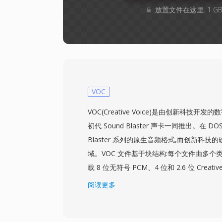
放置文件在这里. 1 
VOC
VOC(Creative Voice)是由创新科技开发的
初代 Sound Blaster 声卡一同推出。在 DOS
Blaster 系列的原生音频格式,而创新科技的
域。VOC 文件基于块结构:每个文件由多个
载 8 位无符号 PCM、4 位和 2.6 位 Creat
PCM,以及 A-law 和 mu-law 编码的
阅读更多
隔、重复循环和标记点,为游戏开发者提供
一个显著优势是硬件级别的解码 — Sound Bl