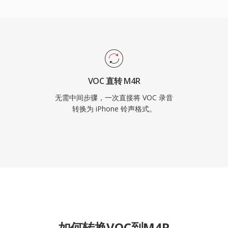
时来电识别。
VOC 直转 M4R
无需中间步骤，一次直接将 VOC 录音
转换为 iPhone 铃声格式。
如何转换VOC到M4R