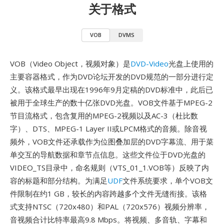
关于格式
VOB
DVMS
VOB（Video Object，视频对象）是
DVD-Video
光盘上使用的
主要容器格式，作为DVD论坛开发的DVD规范的一部分进行定
义。该格式最早出现在1996年9月定稿的DVD标准中，此后已
被用于全球生产的数十亿张DVD光盘。VOB文件基于MPEG-2
节目流格式，包含复用的MPEG-2视频以及AC-3（杜比数
字）、DTS、MPEG-1 Layer II或LPCM格式的音频。除音视
频外，VOB文件还承载作为位图叠加层的DVD字幕流、用于菜
单交互的导航数据和章节点信息。这些文件位于DVD光盘的
VIDEO_TS目录中，命名规则（VTS_01_1.VOB等）反映了内
容的标题和部分结构。为满足
UDF
文件系统要求，单个VOB文
件限制在约1 GB，较长的内容跨越多个文件无缝衔接。该格
式支持NTSC（720x480）和PAL（720x576）视频分辨率，
音视频合计比特率最高9.8 Mbps。将视频、多音轨、字幕和