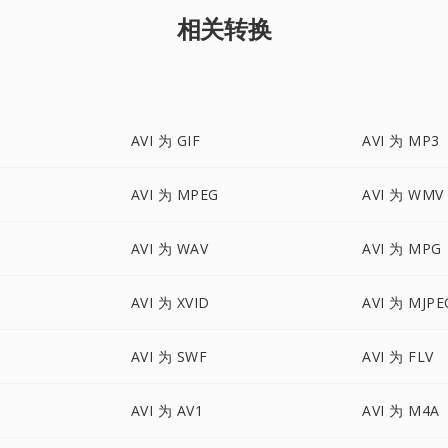
相关转换
AVI 为 GIF
AVI 为 MP3
AVI 为 MPEG
AVI 为 WMV
AVI 为 WAV
AVI 为 MPG
AVI 为 XVID
AVI 为 MJPE
AVI 为 SWF
AVI 为 FLV
AVI 为 AV1
AVI 为 M4A