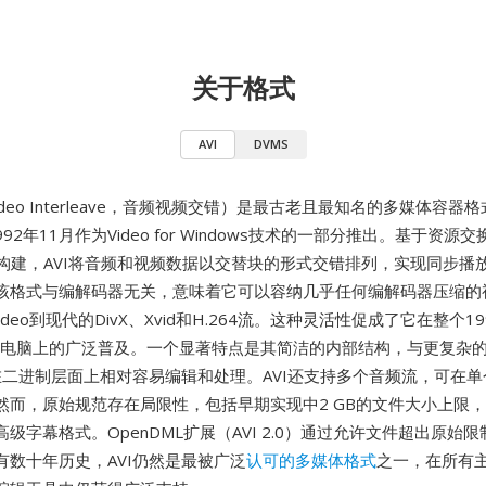
关于格式
AVI
DVMS
o Video Interleave，音频视频交错）是最古老且最知名的多媒体容
992年11月作为Video for Windows技术的一部分推出。基于资源
结构构建，AVI将音频和视频数据以交替块的形式交错排列，实现同步播
该格式与编解码器无关，意味着它可以容纳几乎任何编解码器压缩的
和Indeo到现代的DivX、Xvid和H.264流。这种灵活性促成了它在整个1
个人电脑上的广泛普及。一个显著特点是其简洁的内部结构，与更复杂
件在二进制层面上相对容易编辑和处理。AVI还支持多个音频流，可在
然而，原始规范存在局限性，包括早期实现中2 GB的文件大小上限
级字幕格式。OpenDML扩展（AVI 2.0）通过允许文件超出原始
有数十年历史，AVI仍然是最被广泛
认可的多媒体格式
之一，在所有