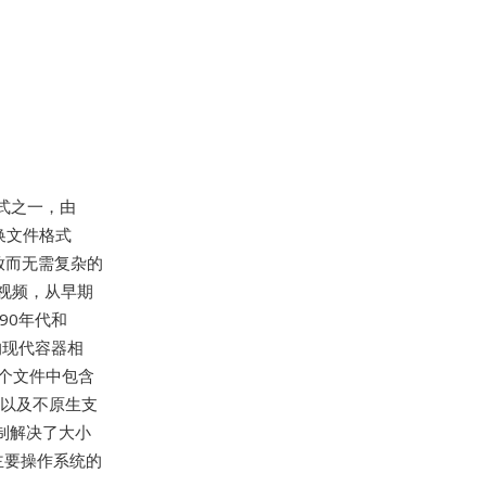
器格式之一，由
交换文件格式
放而无需复杂的
视频，从早期
990年代和
的现代容器相
单个文件中包含
，以及不原生支
限制解决了大小
主要操作系统的