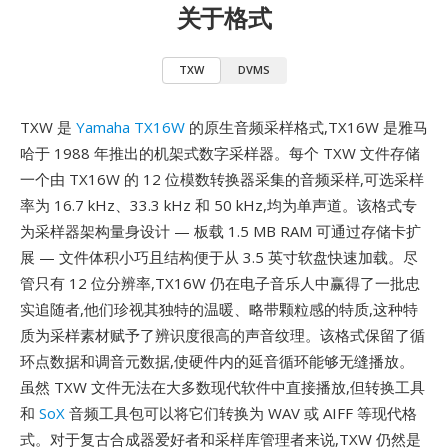
关于格式
TXW
DVMS
TXW 是
Yamaha TX16W
的原生音频采样格式,TX16W 是雅马
哈于 1988 年推出的机架式数字采样器。每个 TXW 文件存储
一个由 TX16W 的 12 位模数转换器采集的音频采样,可选采样
率为 16.7 kHz、33.3 kHz 和 50 kHz,均为单声道。该格式专
为采样器架构量身设计 — 板载 1.5 MB RAM 可通过存储卡扩
展 — 文件体积小巧且结构便于从 3.5 英寸软盘快速加载。尽
管只有 12 位分辨率,TX16W 仍在电子音乐人中赢得了一批忠
实追随者,他们珍视其独特的温暖、略带颗粒感的特质,这种特
质为采样素材赋予了辨识度很高的声音纹理。该格式保留了循
环点数据和调音元数据,使硬件内的延音循环能够无缝播放。
虽然 TXW 文件无法在大多数现代软件中直接播放,但转换工具
和
SoX
音频工具包可以将它们转换为 WAV 或 AIFF 等现代格
式。对于复古合成器爱好者和采样库管理者来说,TXW 仍然是