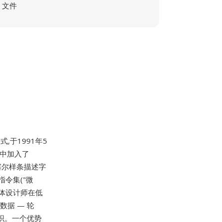
文件
,于1991年5
.1中加入了
贝塞尔样条描述字
指令集("微
字体设计师在低
据 — 轮
织。一个优势