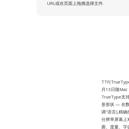
URL或在页面上拖拽选择文件.
TTF(TrueTyp
月13日随Mac
TrueTyp
形形状 — 在
调"语言),
分辨率屏幕上
廓、度量、字