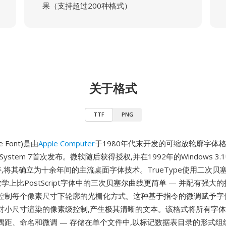
果（支持超过200种格式）
关于格式
TTF
PNG
e Font)是由
Apple Computer
于1980年代末开发的可缩放轮廓字体格式
 System 7首次发布。微软随后获得授权,并在1992年的Windows 3
e支持,将其确立为十余年间的主流桌面字体技术。TrueType使用二次
数学上比PostScript字体中的三次贝塞尔曲线更简单 — 并配有强大的
精确控制每个像素尺寸下轮廓的光栅化方式。这种基于指令的微调赋予
对小尺寸渲染的像素级控制,产生极其清晰的文本。该格式将所有字体数
偶距、命名和微调 — 存储在单个文件中,以标记数据表目录的形式组