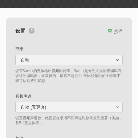
设置
高级
码率:
自动
设置Speex的整体输出音频比特率。Speex是专为人类语音编码而
设计的编码器，在极低的、最高不超过44 千比特每秒的比特率下
即可达到透明状态。
音频声道:
自动 (无更改)
设置音频声道数。此设置在缩混不同声道时效果最为显著（例如，
从5.1至立体声）。