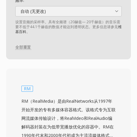
频率:
自动 (无更改)
设置音频的采样率。具有全频谱（20赫兹— 20千赫兹）的音乐需
要不低于44.1千赫兹的数值才能达到透明状态。更多信息请参见
维
基百科
。
全部重置
RM
RM（RealMedia）是由RealNetworks从1997年
开始开发的专有多媒体容器格式。该格式专为互联
网流媒体传输设计，将RealVideo和RealAudio编
解码器封装在为低带宽播放优化的容器中。RM在
1990年代末和2000年代初成为主流流媒体格式之