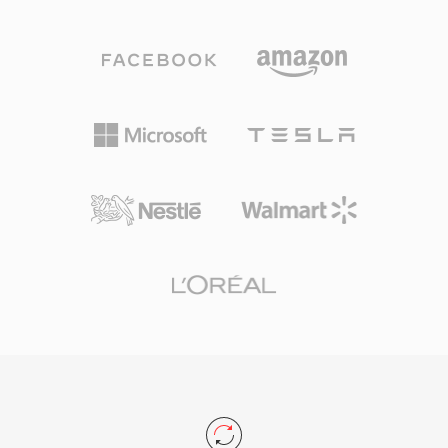
复杂度实时调整的可变比特率编码。一个突出的优
势是其无专利、BSD 许可证的特性,开发者可以自
由地将其嵌入商业和开源产品中。Speex 还内置
了声学回声消除、噪声抑制和自动增益控制功能,
这些功能在竞争编解码器中通常需要借助外部库来
实现。尽管其开发者自 2012 年起正式推荐 Opus
作为后继者,但 Speex 仍在旧版 VoIP 系统、存档
录音和嵌入式设备中广泛使用,其轻量级的解码器
占用空间在这些场景中仍然很有价值。