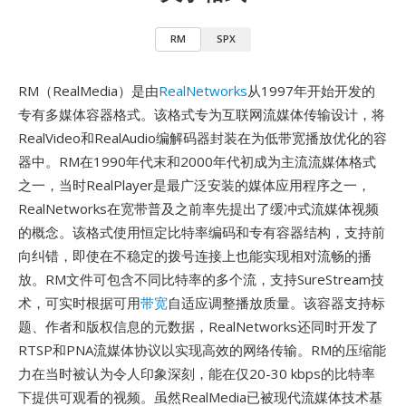
RM
SPX
RM（RealMedia）是由
RealNetworks
从1997年开始开发的
专有多媒体容器格式。该格式专为互联网流媒体传输设计，将
RealVideo和RealAudio编解码器封装在为低带宽播放优化的容
器中。RM在1990年代末和2000年代初成为主流流媒体格式
之一，当时RealPlayer是最广泛安装的媒体应用程序之一，
RealNetworks在宽带普及之前率先提出了缓冲式流媒体视频
的概念。该格式使用恒定比特率编码和专有容器结构，支持前
向纠错，即使在不稳定的拨号连接上也能实现相对流畅的播
放。RM文件可包含不同比特率的多个流，支持SureStream技
术，可实时根据可用
带宽
自适应调整播放质量。该容器支持标
题、作者和版权信息的元数据，RealNetworks还同时开发了
RTSP和PNA流媒体协议以实现高效的网络传输。RM的压缩能
力在当时被认为令人印象深刻，能在仅20-30 kbps的比特率
下提供可观看的视频。虽然RealMedia已被现代流媒体技术基