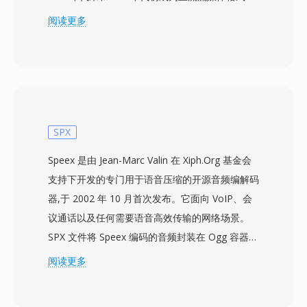
一，当时RealPlayer是最广泛安装的媒体应用程序
阅读更多
之一，RealNetworks在宽带普及之前率先提出了
缓冲式流媒体视频的概念。该格式使用恒定比特率
编码和专有容器结构，支持前向纠错，即使在不稳
定的拨号连接上也能实现相对流畅的播放。RM文
件可包含不同比特率的多个流，支持SureStream
技术，可实时根据可用带宽自适应调整播放质量。
SPX
该容器支持标题、作者和版权信息的元数据，
Speex 是由 Jean-Marc Valin 在 Xiph.Org 基金会
RealNetworks还同时开发了RTSP和PNA流媒体
支持下开发的专门用于语音压缩的开源音频编解码
协议以实现高效的网络传输。RM的压缩能力在当
器,于 2002 年 10 月首次发布。它面向 VoIP、会
时被认为令人印象深刻，能在仅20-30 kbps的比
议通话以及任何需要语音高效传输的网络场景。
特率下提供可观看的视频。虽然RealMedia已被现
SPX 文件将 Speex 编码的音频封装在 Ogg 容器
代流媒体技术基本取代，但RM文件仍存在于早期
中,将编解码器的语音优化特性与 Ogg 的流媒体能
阅读更多
互联网时代的存档中，包括在其鼎盛时期采用
力结合在一起。支持三种采样率 — 窄带 8 kHz、
RealMedia的新闻机构、教育机构和媒体库。
宽带 16 kHz 和超宽带 32 kHz — 以及可根据语音