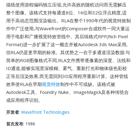
描线使用游程编码独立压缩,允许高效的随机访问而无需解压
整个图像。该格式支持每通道8位、16位和32位浮点精度,适
用于高动态范围渲染输出。RLA在整个1990年代的视觉特效制
作中广泛使用,与Wavefront的Composer合成软件一同大量运
用于电影和广播视觉特效管线中。其后续格式RPF(Rich Pixel
Format)进一步扩展了这一概念并被Autodesk 3ds Max采用,
但RLA仍是更早期的标准。其优势之一在于多通道渲染数据:与
简单的RGB图像格式不同,RLA文件携带逐像素的深度、法线和
ID通道,能够实现景深模糊、雾气、重新打光和物体级色彩校
正等后渲染效果,而无需回到3D应用程序重新计算。这种管线
效率使RLA在早期
视觉特效
制作中不可或缺。该格式被
Autodesk工具、Foundry Nuke、ImageMagick及各种传统合
成应用程序识别。
开发者
:
Wavefront Technologies
首次发布
: 1986