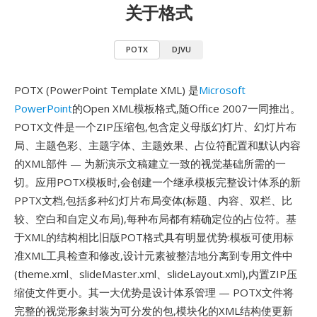
关于格式
POTX
DJVU
POTX (PowerPoint Template XML) 是
Microsoft
PowerPoint
的Open XML模板格式,随Office 2007一同推出。
POTX文件是一个ZIP压缩包,包含定义母版幻灯片、幻灯片布
局、主题色彩、主题字体、主题效果、占位符配置和默认内容
的XML部件 — 为新演示文稿建立一致的视觉基础所需的一
切。应用POTX模板时,会创建一个继承模板完整设计体系的新
PPTX文档,包括多种幻灯片布局变体(标题、内容、双栏、比
较、空白和自定义布局),每种布局都有精确定位的占位符。基
于XML的结构相比旧版POT格式具有明显优势:模板可使用标
准XML工具检查和修改,设计元素被整洁地分离到专用文件中
(theme.xml、slideMaster.xml、slideLayout.xml),内置ZIP压
缩使文件更小。其一大优势是设计体系管理 — POTX文件将
完整的视觉形象封装为可分发的包,模块化的XML结构使更新