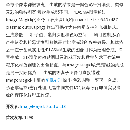
至每个像素都被填充。生成的结果是一幅色彩平滑渐变、类似
云彩的独特图案,每次生成都不同。PLASMA图像通过
ImageMagick的命令行语法调用(如convert -size 640x480
plasma: output.png),输出可保存为任何受支持的光栅格式。
生成参数 — 种子值、递归深度和色彩空间 — 均可控制,从而
产生从柔和粉彩渐变到鲜艳高对比度湍流的各种效果。其优势
之一在于创意实用性:PLASMA生成的图像可作为纹理合成、背
景生成、3D渲染位移贴图以及游戏开发和数字艺术工作流中
程序化材质创建的出色起点。与ImageMagick处理管线的集成
是另一实际优势 — 生成的等离子图像可直接通过
ImageMagick丰富的
图像处理
操作(色彩调整、变形、合成、
形态学运算)进行处理,无需中间文件I/O,从命令行即可实现高
效的程序化纹理工作流。
开发者
:
ImageMagick Studio LLC
首次发布
: 1990