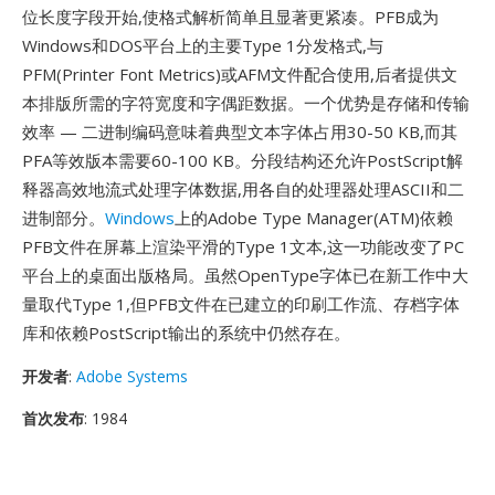
位长度字段开始,使格式解析简单且显著更紧凑。PFB成为
Windows和DOS平台上的主要Type 1分发格式,与
PFM(Printer Font Metrics)或AFM文件配合使用,后者提供文
本排版所需的字符宽度和字偶距数据。一个优势是存储和传输
效率 — 二进制编码意味着典型文本字体占用30-50 KB,而其
PFA等效版本需要60-100 KB。分段结构还允许PostScript解
释器高效地流式处理字体数据,用各自的处理器处理ASCII和二
进制部分。
Windows
上的Adobe Type Manager(ATM)依赖
PFB文件在屏幕上渲染平滑的Type 1文本,这一功能改变了PC
平台上的桌面出版格局。虽然OpenType字体已在新工作中大
量取代Type 1,但PFB文件在已建立的印刷工作流、存档字体
库和依赖PostScript输出的系统中仍然存在。
开发者
:
Adobe Systems
首次发布
: 1984