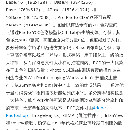
Base/16（192x128）、Base/4（384x256）、
Base（768x512）、4Base（1536x1024）和
16Base（3072x2048），Pro Photo CD光盘还可选配
64Base（6144x4096）。图像以柯达专有的YCC色彩空间
（通过Photo YCC色彩模型从CIE Lab衍生的变体）存储，其
色域比sRGB更宽，亮度通道为每分量8位，色度经过子采样。
多分辨率金字塔采用渐进方案编码：Base图像直接存储，每
个更高分辨率以残差（差异）形式存储，用于细化上一级的放
大结果，从而保持总文件大小在可控范围内。PCD的一大优势
在于出色的扫描质量：Photo CD扫描由训练有素的操作员在
柯达专业PIW（Photo Imaging Workstation）扫描仪上进
行，从35mm底片和幻灯片中产出一致的优质结果——通常优
于当时消费级平板扫描仪所能达到的水平。多分辨率结构也是
一大特色：单个PCD文件可满足从缩略图浏览到高分辨率打印
的需求，无需单独的文件版本。PCD文件可由
Adobe
Photoshop
、ImageMagick、GIMP（通过插件）、IrfanView
和XnView读取，确保在1990年代格式商业高峰期间创建的数