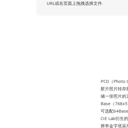
URL或在页面上拖拽选择文件.
PCD（Photo
胶片照片转存到
储一张照片的五种
Base（768x
可选配64Bas
CIE Lab
辨率金字塔采