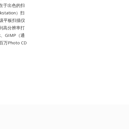
在于出色的扫
tation）扫
级平板扫描仪
到高分辨率打
ck、GIMP（通
万Photo CD