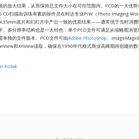
级的放大结果，从而保持总文件大小在可控范围内。PCD的一大优势
 CD扫描由训练有素的操作员在柯达专业PIW（Photo Imaging Works
从35mm底片和幻灯片中产出一致的优质结果——通常优于当时消费
平。多分辨率结构也是一大特色：单个PCD文件可满足从缩略图浏览
需单独的文件版本。PCD文件可由
Adobe Photoshop
、ImageMagi
anView和XnView读取，确保在1990年代格式商业高峰期间创建的数百
。
an Kodak