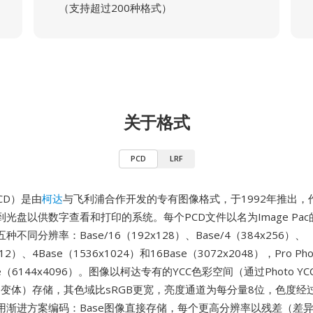
（支持超过200种格式）
关于格式
PCD
LRF
 CD）是由
柯达
与飞利浦合作开发的专有图像格式，于1992年推出，作
光盘以供数字查看和打印的系统。每个PCD文件以名为Image Pa
不同分辨率：Base/16（192x128）、Base/4（384x256）、
512）、4Base（1536x1024）和16Base（3072x2048），Pro Ph
e（6144x4096）。图像以柯达专有的YCC色彩空间（通过Photo Y
衍生的变体）存储，其色域比sRGB更宽，亮度通道为每分量8位，色度
用渐进方案编码：Base图像直接存储，每个更高分辨率以残差（差