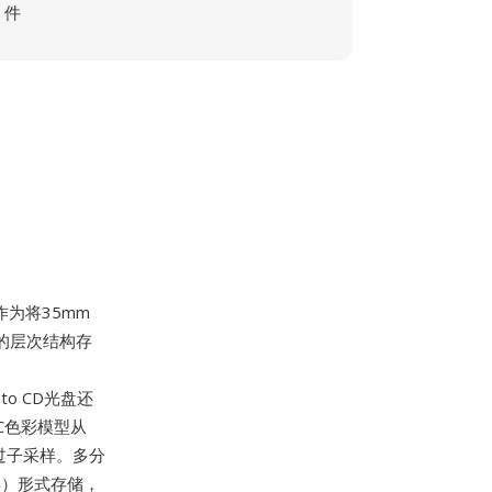
件
为将35mm
c的层次结构存
oto CD光盘还
CC色彩模型从
经过子采样。多分
异）形式存储，