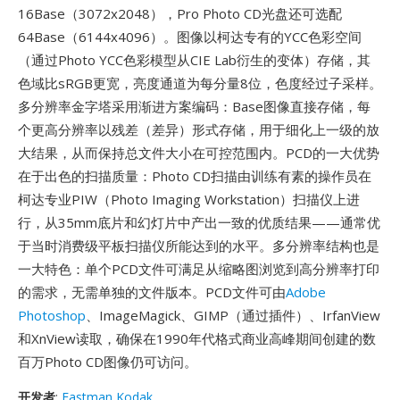
16Base（3072x2048），Pro Photo CD光盘还可选配
64Base（6144x4096）。图像以柯达专有的YCC色彩空间
（通过Photo YCC色彩模型从CIE Lab衍生的变体）存储，其
色域比sRGB更宽，亮度通道为每分量8位，色度经过子采样。
多分辨率金字塔采用渐进方案编码：Base图像直接存储，每
个更高分辨率以残差（差异）形式存储，用于细化上一级的放
大结果，从而保持总文件大小在可控范围内。PCD的一大优势
在于出色的扫描质量：Photo CD扫描由训练有素的操作员在
柯达专业PIW（Photo Imaging Workstation）扫描仪上进
行，从35mm底片和幻灯片中产出一致的优质结果——通常优
于当时消费级平板扫描仪所能达到的水平。多分辨率结构也是
一大特色：单个PCD文件可满足从缩略图浏览到高分辨率打印
的需求，无需单独的文件版本。PCD文件可由
Adobe
Photoshop
、ImageMagick、GIMP（通过插件）、IrfanView
和XnView读取，确保在1990年代格式商业高峰期间创建的数
百万Photo CD图像仍可访问。
开发者
:
Eastman Kodak