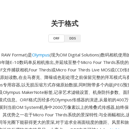
关于格式
ORF
DDS
 RAW Format)是
Olympus
(现为OM Digital Solutions)数码相机
0年随E-10数码单反相机推出,并延续至整个Micro Four Thirds系统的
件捕获相机Four Thirds或Micro Four Thirds Live MOS或C
4位原始读数,在去马赛克、降噪或色彩处理之前保留完整的拜耳模式马
pus专用容器,以无损压缩方式存储原始数据,同时附带多个内嵌JPEG
及Olympus MakerNote标签,记录艺术滤镜设置、机身防抖参数、
式信息。ORF格式历经多代Olympus传感器的演进,从最初的400万像
CD发展到当前OM System机身中2000万像素以上的堆叠式传感器,始
其优势之一在于Micro Four Thirds系统的景深特性:与全画幅相比
在同等光圈下能获得更大的景深,对于追求全画面锐度的微距、风景和