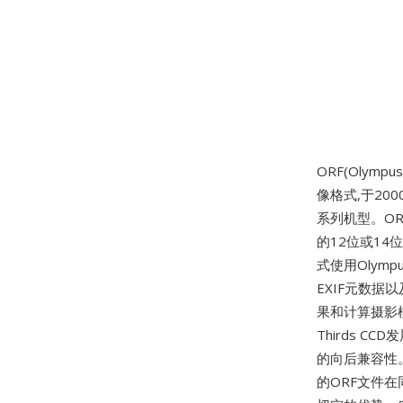
ORF(Olympus
像格式,于200
系列机型。ORF文
的12位或1
式使用Olym
EXIF元数据以
果和计算摄影模
Thirds C
的向后兼容性。
的ORF文件