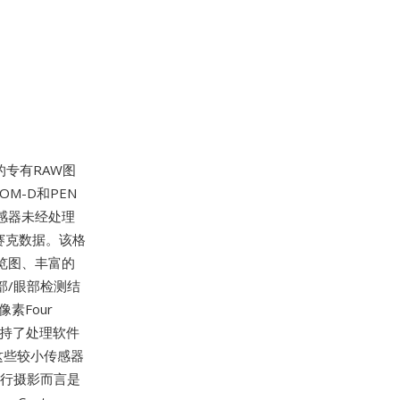
使用的专有RAW图
OM-D和PEN
CD传感器未经处理
赛克数据。该格
预览图、丰富的
面部/眼部检测结
素Four
终保持了处理软件
,这些较小传感器
旅行摄影而言是