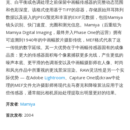
克、白平衡或色调处理之前保留中画幅传感器的完整动态范围
和色彩深度。该格式使用基于TIFF的容器，存储原始拜耳阵列
数据以及嵌入的JPEG预览和丰富的EXIF元数据，包括Mamiya
镜头识别、快门速度、光圈和测光信息。Mamiya（后重组为
Mamiya Digital Imaging，最终并入Phase One的运营）拥有
可追溯到1940年的中画幅胶片摄影传统，MEF格式代表了这
一传统的数字延续。其一大优势在于中画幅传感器固有的成像
品质：更大的传感器面积每个像素捕获更多光线，产生更低的
噪声本底、更平滑的色调渐变以及中画幅摄影师在人像、时尚
和风光作品中所重视的更浅景深渲染。RAW灵活性是另一个实
际优势 — 在Adobe
Lightroom
、Capture One或dcraw中处
理的MEF文件允许摄影师将现代去马赛克和降噪算法应用于这
些传感器，通常能比相机原始处理提取出明显更好的结果。
开发者
:
Mamiya
首次发布
: 2004