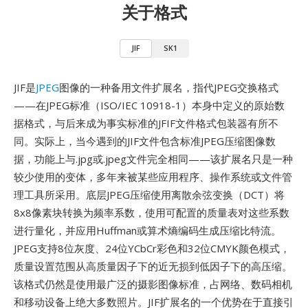
关于格式
JIF
SK1
JIF是
JPEG
图像的一种备用文件扩展名，指代JPEG交换格式
——在JPEG标准（ISO/IEC 10918-1）本身中定义的原始数
据格式，与后来成为事实标准的JFIF文件格式包装器有所不
同。实际上，当今遇到的JIF文件包含标准JPEG压缩图像数
据，功能上与.jpg或.jpeg文件完全相同——该扩展名只是一种
较少使用的变体，多年来被某些应用程序、操作系统或文件管
理工具所采用。底层JPEG压缩使用离散余弦变换（DCT）将
8x8像素块转换为频率系数，使用可配置的质量表对这些系数
进行量化，并应用Huffman或算术熵编码生成压缩比特流。
JPEG支持8位灰度、24位YCbCr彩色和32位CMYK颜色模式，
质量设置范围从高质量因子下的近无损到低因子下的高压缩。
该格式仍然是使用最广泛的摄影图像标准，占网络、数码相机
和移动设备上绝大多数照片。JIF扩展名的一个优势在于直接引