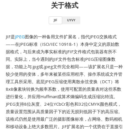
关于格式
JIF
UYVY
JIF是
JPEG
图像的一种备用文件扩展名，指代JPEG交换格式
——在JPEG标准（ISO/IEC 10918-1）本身中定义的原始数
据格式，与后来成为事实标准的JFIF文件格式包装器有所不
同。实际上，当今遇到的JIF文件包含标准JPEG压缩图像数
据，功能上与.jpg或.jpeg文件完全相同——该扩展名只是一种
较少使用的变体，多年来被某些应用程序、操作系统或文件管
理工具所采用。底层JPEG压缩使用离散余弦变换（DCT）将
8x8像素块转换为频率系数，使用可配置的质量表对这些系数
进行量化，并应用Huffman或算术熵编码生成压缩比特流。
JPEG支持8位灰度、24位YCbCr彩色和32位CMYK颜色模式，
质量设置范围从高质量因子下的近无损到低因子下的高压缩。
该格式仍然是使用最广泛的摄影图像标准，占网络、数码相机
和移动设备上绝大多数照片。JIF扩展名的一个优势在于直接引