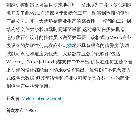
刺绣机控制器上可靠且快速地处理。Melco为其商业多头刺绣
机开发了此格式,广泛部署于刺绣代工厂、制服制造商和促销
产品公司。其一大优势是商业生产的高效性 — 精简的二进制
结构将文件大小和加载时间降至最低,这对每天在多头机器上
运行数百个设计的操作员来说至关重要。该格式与Melco专业
级设备的关联性使其在商业
刺绣
领域具有很高的信誉度,该领
域以可靠性和速度为优先。大多数专业数字化软件(包括
Wilcom、Pulse和Hatch)都支持EXP导出,确保在任何主流平台
上创建的设计都能面向Melco设备输出。虽然EXP不包含嵌入
式线色元数据,但其简洁性和行业认可度使其在数十年的商业
刺绣生产中持续使用。
开发者
:
Melco International
首次发布
: 1985