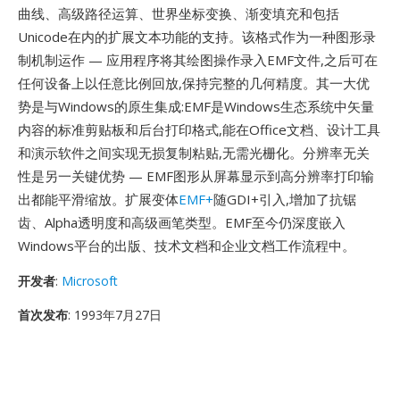
曲线、高级路径运算、世界坐标变换、渐变填充和包括
Unicode在内的扩展文本功能的支持。该格式作为一种图形录
制机制运作 — 应用程序将其绘图操作录入EMF文件,之后可在
任何设备上以任意比例回放,保持完整的几何精度。其一大优
势是与Windows的原生集成:EMF是Windows生态系统中矢量
内容的标准剪贴板和后台打印格式,能在Office文档、设计工具
和演示软件之间实现无损复制粘贴,无需光栅化。分辨率无关
性是另一关键优势 — EMF图形从屏幕显示到高分辨率打印输
出都能平滑缩放。扩展变体
EMF+
随GDI+引入,增加了抗锯
齿、Alpha透明度和高级画笔类型。EMF至今仍深度嵌入
Windows平台的出版、技术文档和企业文档工作流程中。
开发者
:
Microsoft
首次发布
: 1993年7月27日