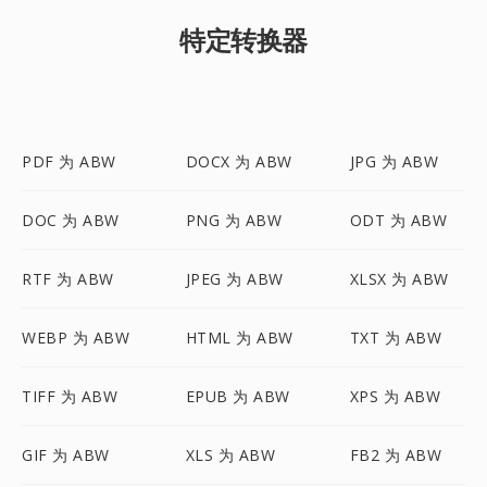
特定转换器
PDF 为 ABW
DOCX 为 ABW
JPG 为 ABW
DOC 为 ABW
PNG 为 ABW
ODT 为 ABW
RTF 为 ABW
JPEG 为 ABW
XLSX 为 ABW
WEBP 为 ABW
HTML 为 ABW
TXT 为 ABW
TIFF 为 ABW
EPUB 为 ABW
XPS 为 ABW
GIF 为 ABW
XLS 为 ABW
FB2 为 ABW