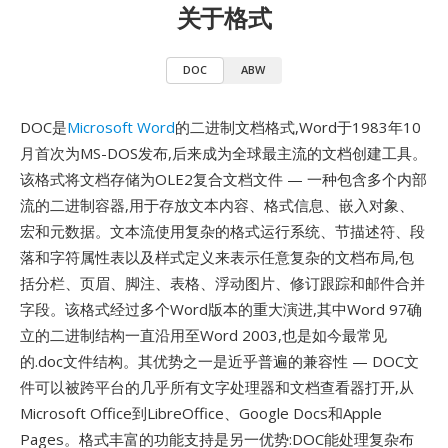
关于格式
DOC
ABW
DOC是
Microsoft Word
的二进制文档格式,Word于1983年10
月首次为MS-DOS发布,后来成为全球最主流的文档创建工具。
该格式将文档存储为OLE2复合文档文件 — 一种包含多个内部
流的二进制容器,用于存放文本内容、格式信息、嵌入对象、
宏和元数据。文本流使用复杂的格式运行系统、节描述符、段
落和字符属性表以及样式定义来表示任意复杂的文档布局,包
括分栏、页眉、脚注、表格、浮动图片、修订跟踪和邮件合并
字段。该格式经过多个Word版本的重大演进,其中Word 97确
立的二进制结构一直沿用至Word 2003,也是如今最常见
的.doc文件结构。其优势之一是近乎普遍的兼容性 — DOC文
件可以被跨平台的几乎所有文字处理器和文档查看器打开,从
Microsoft Office到LibreOffice、Google Docs和Apple
Pages。格式丰富的功能支持是另一优势:DOC能处理复杂布