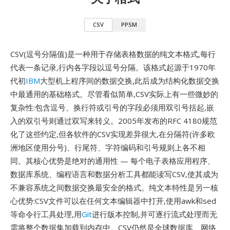
CSV
PPSM
CSV(逗号分隔值)是一种用于存储表格数据的纯文本格式,每行
代表一条记录,行内各字段以逗号分隔。该格式起源于1970年
代初
IBM
大型机上程序间的数据交换,此后成为结构化数据交换
中最通用的基础格式。尽管看似简单,CSV实际上有一些微妙的
复杂性:包含逗号、换行符或引号的字段必须用双引号括起,嵌
入的双引号则通过双写来转义。2005年发布的RFC 4180规范
化了这些约定,但各软件的CSV实现差异很大,在分隔符(许多欧
洲地区使用分号)、行尾符、字符编码和引号规则上各不相
同。其核心优势是绝对的通用性 — 每个电子表格应用程序、
数据库系统、编程语言和数据分析工具都能读写CSV,使其成为
不兼容系统之间数据交换最安全的格式。纯文本特性是另一核
心优势:CSV文件可以在任何文本编辑器中打开,使用awk和sed
等命令行工具处理,用
Git
进行版本控制,并可逐行流式处理而无
需将整个数据集加载到内存中。CSV仍然是全球数据库、网络