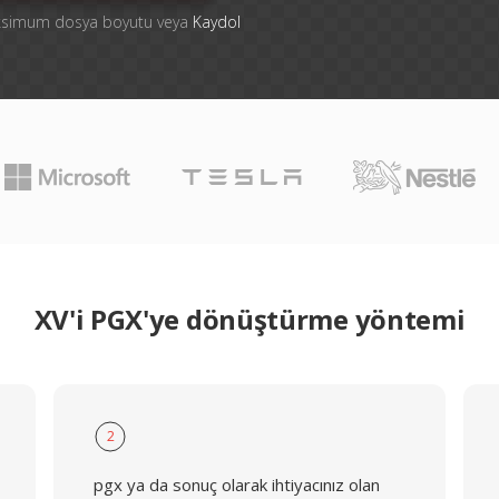
aksimum dosya boyutu veya
Kaydol
XV'i PGX'ye dönüştürme yöntemi
2
pgx ya da sonuç olarak ihtiyacınız olan