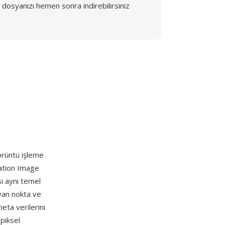
dosyanızı hemen sonra indirebilirsiniz
örüntü işleme
zation Image
sı aynı temel
ayan nokta ve
eta verilerini
 piksel