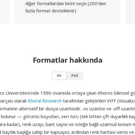
diğer formatlardan birini seçin (200'den
fazla format desteklenir)
Formatlar hakkında
XV
PGX
o Üniversitesi'nde 1990 civarında ortaya çıkan Khoros bilimsel g
parçası olarak
Khoral Research
tarafından geliştirilen VIFF (Visuali
rmatının alternatif bir dosya uzantısıdır. .xv uzantısı ve .viff uzantı
 bulunur — görüntü boyutları, veri türü (tek bitten çift duyarlıklı k
ara kadar), renk uzayı, bant sayısı ve isteğe bağlı uzamsal konum m
baytlık başlığa sahip bir kapsayıcı; ardından renk haritası verisi ve