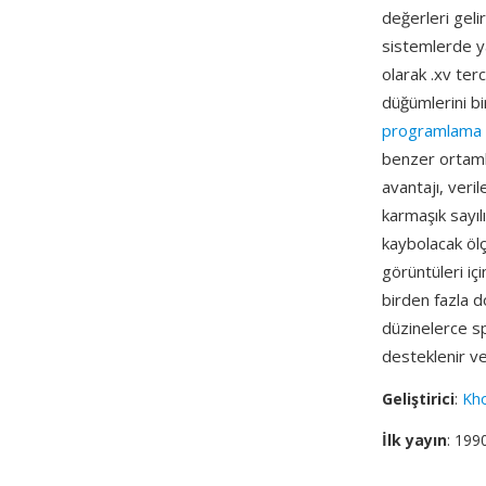
değerleri geli
sistemlerde ya
olarak .xv terc
düğümlerini bi
programlama
benzer ortamla
avantajı, veri
karmaşık sayılı
kaybolacak ölç
görüntüleri içi
birden fazla 
düzinelerce sp
desteklenir ve
Geliştirici
:
Kho
İlk yayın
: 199