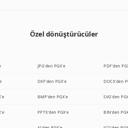
Özel dönüştürücüler
e
JPG'den PGX'e
PDF'den PG
e
DXF'den PGX'e
DOCX'den P
'e
BMP'den PGX'e
SVG'den PG
'e
PPTX'den PGX'e
BIN'den PGX
AI'den PGX'e
ICO'den PGX