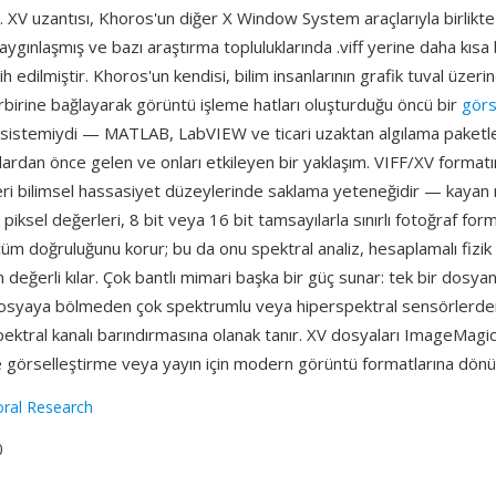
r. XV uzantısı, Khoros'un diğer X Window System araçlarıyla birlikt
ygınlaşmış ve bazı araştırma topluluklarında .viff yerine daha kısa b
ih edilmiştir. Khoros'un kendisi, bilim insanlarının grafik tuval üzer
rbirine bağlayarak görüntü işleme hatları oluşturduğu öncü bir
görs
sistemiydi — MATLAB, LabVIEW ve ticari uzaktan algılama paketle
rdan önce gelen ve onları etkileyen bir yaklaşım. VIFF/XV formatın
leri bilimsel hassasiyet düzeylerinde saklama yeteneğidir — kayan 
 piksel değerleri, 8 bit veya 16 bit tamsayılarla sınırlı fotoğraf for
üm doğruluğunu korur; bu da onu spektral analiz, hesaplamalı fizik 
n değerli kılar. Çok bantlı mimari başka bir güç sunar: tek bir dosyanı
dosyaya bölmeden çok spektrumlu veya hiperspektral sensörlerde
ektral kanalı barındırmasına olanak tanır. XV dosyaları ImageMagic
 görselleştirme veya yayın için modern görüntü formatlarına dönüşt
ral Research
0