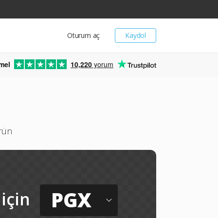
Oturum aç
Kaydol
mel
10,220
yorum
ürün
PGX
için