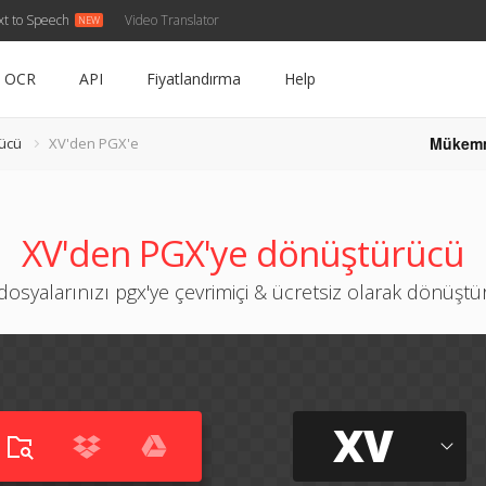
xt to Speech
Video Translator
OCR
API
Fiyatlandırma
Help
Mükem
ücü
XV'den PGX'e
XV'den PGX'ye dönüştürücü
dosyalarınızı pgx'ye çevrimiçi & ücretsiz olarak dönüşt
XV