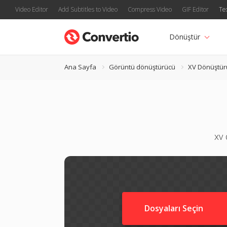
Video Editor
Add Subtitles to Video
Compress Video
GIF Editor
Te
Dönüştür
Ana Sayfa
Görüntü dönüştürücü
XV Dönüştür
xv 
Dosyaları Seçin