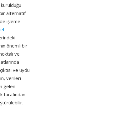
e kurulduğu
ir alternatif
inde işleme
el
rindeki
ın önemli bir
noktalı ve
matlarında
çıktısı ve uydu
n, verileri
n gelen
k tarafından
ürülebilir.