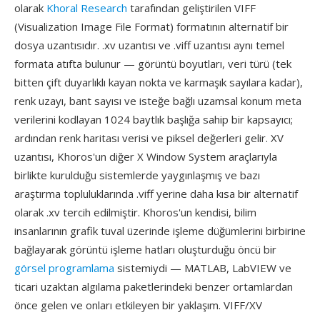
olarak
Khoral Research
tarafından geliştirilen VIFF
(Visualization Image File Format) formatının alternatif bir
dosya uzantısıdır. .xv uzantısı ve .viff uzantısı aynı temel
formata atıfta bulunur — görüntü boyutları, veri türü (tek
bitten çift duyarlıklı kayan nokta ve karmaşık sayılara kadar),
renk uzayı, bant sayısı ve isteğe bağlı uzamsal konum meta
verilerini kodlayan 1024 baytlık başlığa sahip bir kapsayıcı;
ardından renk haritası verisi ve piksel değerleri gelir. XV
uzantısı, Khoros'un diğer X Window System araçlarıyla
birlikte kurulduğu sistemlerde yaygınlaşmış ve bazı
araştırma topluluklarında .viff yerine daha kısa bir alternatif
olarak .xv tercih edilmiştir. Khoros'un kendisi, bilim
insanlarının grafik tuval üzerinde işleme düğümlerini birbirine
bağlayarak görüntü işleme hatları oluşturduğu öncü bir
görsel programlama
sistemiydi — MATLAB, LabVIEW ve
ticari uzaktan algılama paketlerindeki benzer ortamlardan
önce gelen ve onları etkileyen bir yaklaşım. VIFF/XV