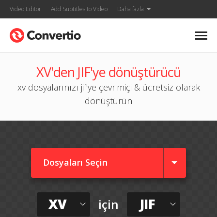
Video Editor
Add Subtitles to Video
Daha fazla
XV'den JIF'ye dönüştürücü
xv dosyalarınızı jif'ye çevrimiçi & ücretsiz olarak
dönüştürün
Dosyaları Seçin
XV
JIF
için