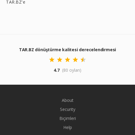
TAR.BZ'e
TAR.BZ dönüştürme kalitesi derecelendirmesi
4.7
(80 oyları)
About
Security
Biçimleri
Help