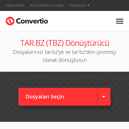
Video Editor
Add Subtitles to Video
Daha fazla
TAR.BZ (TBZ) Dönüştürücü
Dosyalarınızı tar.bz'ye ve tar.bz'den çevrimiçi
olarak dönüştürün
Dosyaları Seçin