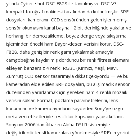
yılında Cyber-shot DSC-F828 ile tanıtılmış ve DSC-V3
kompakt fotoğraf makinesi tarafından da kullanılmıştır. SRF
dosyaları, kameranın CCD sensöründen gelen işlenmemiş
sensör okumasını kanal başına 12 bit derinliğinde yakalar ve
herhangi bir demozaikleme, beyaz denge veya sıkıştırma
işleminden önceki ham Bayer-desen verisini korur. DSC-
F828, daha geniş bir renk gamı yakalamak amacıyla
camgöbeğine kaydırılmış dördüncü bir renk filtresi elemanı
ekleyen benzersiz 4 renkli RGBE (Kırmızı, Yeşil, Mavi,
Zümrüt) CCD sensör tasarımıyla dikkat çekiyordu — ve bu
kameradan elde edilen SRF dosyaları, bu alışılmadık sensör
düzeninden yararlanmak için gereken ham 4 renkli mozaik
verisini saklar. Format, pozlama parametrelerini, lens
konumunu ve kamera ayarlarını kaydeden Sony'ye özgü
meta veri etiketleriyle tescilli bir kapsayıcı yapısı kullanır.
Sony'nın 2006'dan i̇tibaren Alpha DSLR sistemiyle
değiştirilebilir lensli kameralara yönelmesiyle SRF'nın yerini