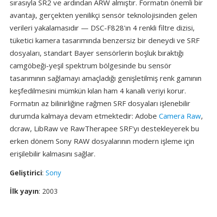
sırasıyla SR2 ve ardından ARW almıştır. Formatın önemli bir
avantajı, gerçekten yenilikçi sensör teknolojisinden gelen
verileri yakalamasıdır — DSC-F828'ın 4 renkli filtre dizisi,
tüketici kamera tasarımında benzersiz bir deneydi ve SRF
dosyaları, standart Bayer sensörlerin boşluk bıraktığı
camgöbeği-yeşil spektrum bölgesinde bu sensör
tasarımının sağlamayı amaçladığı genişletilmiş renk gamının
keşfedilmesini mümkün kılan ham 4 kanallı veriyi korur.
Formatın az bilinirliğine rağmen SRF dosyaları işlenebilir
durumda kalmaya devam etmektedir: Adobe
Camera Raw
,
dcraw, LibRaw ve RawTherapee SRF'yı destekleyerek bu
erken dönem Sony RAW dosyalarının modern işleme için
erişilebilir kalmasını sağlar.
Geliştirici
:
Sony
İlk yayın
: 2003