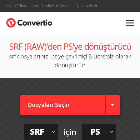
Video Editor
Add Subtitles to Video
Daha fazla
SRF (RAW)'den PS'ye dönüştürücü
srf dosyalarınızı ps'ye çevrimiçi & ücretsiz olarak
dönüştürün
Dosyaları Seçin
SRF
PS
için