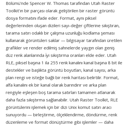
Bölümü'nde Spencer W. Thomas tarafından Utah Raster
Toolkit'ın bir parçası olarak geliştirilen bir raster görüntü
dosya formatını ifade eder. Format, aynı piksel
değerlerinden oluşan dizileri sayı-değer çiftlerine sıkıştıran,
tarama satırı odaklı bir çalışma uzunluğu kodlama şeması
kullanarak görüntüleri saklar — bilgisayar tarafından üretilen
grafikler ve render edilmiş sahnelerde yaygın olan geniş
düz renk alanlarında i̇yi sıkıştırma oranları elde eder. Utah
RLE, piksel başına 1 ila 255 renk kanalını kanal başına 8 bit ile
destekler ve başlıkta görüntü boyutları, kanal sayısı, arka
plan rengi ve isteğe bağlı bir renk haritası belirtilir. Format,
alfa kanalını ek bir kanal olarak barındırır ve arka plan
rengiyle eşleşen boş tarama satırları tamamen atlanarak
daha fazla sıkıştırma sağlanabilir. Utah Raster Toolkit, RLE
görüntülerini işlemek için bir dizi Unix komut satırı aracı
sunuyordu — birleştirme, ölçeklendirme, döndürme, renk
düzenleme ve format dönüştürme gibi işlemler — daha