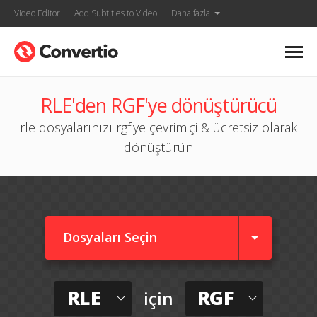
Video Editor
Add Subtitles to Video
Daha fazla
RLE'den RGF'ye dönüştürücü
rle dosyalarınızı rgf'ye çevrimiçi & ücretsiz olarak
dönüştürün
Dosyaları Seçin
RLE
RGF
için