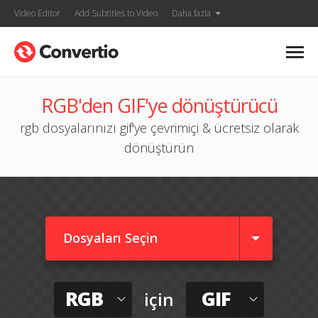
Video Editor
Add Subtitles to Video
Daha fazla
RGB'den GIF'ye dönüştürücü
rgb dosyalarınızı gif'ye çevrimiçi & ücretsiz olarak
dönüştürün
Dosyaları Seçin
RGB
GIF
için