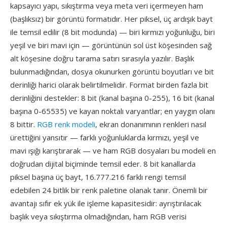
kapsayıcı yapı, sıkıştırma veya meta veri içermeyen ham
(başlıksız) bir görüntü formatıdır. Her piksel, üç ardışık bayt
ile temsil edilir (8 bit modunda) — biri kırmızı yoğunluğu, biri
yeşil ve biri mavi için — görüntünün sol üst köşesinden sağ
alt köşesine doğru tarama satırı sırasıyla yazılır. Başlık
bulunmadığından, dosya okunurken görüntü boyutları ve bit
derinliği harici olarak belirtilmelidir. Format birden fazla bit
derinliğini destekler: 8 bit (kanal başına 0-255), 16 bit (kanal
başına 0-65535) ve kayan noktalı varyantlar; en yaygın olanı
8 bittir.
RGB renk modeli
, ekran donanımının renkleri nasıl
ürettiğini yansıtır — farklı yoğunluklarda kırmızı, yeşil ve
mavi ışığı karıştırarak — ve ham RGB dosyaları bu modeli en
doğrudan dijital biçiminde temsil eder. 8 bit kanallarda
piksel başına üç bayt, 16.777.216 farklı rengi temsil
edebilen 24 bitlik bir renk paletine olanak tanır. Önemli bir
avantajı sıfır ek yük ile işleme kapasitesidir: ayrıştırılacak
başlık veya sıkıştırma olmadığından, ham RGB verisi